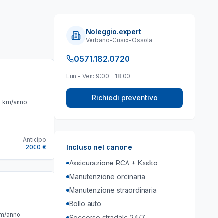
Noleggio.expert
Verbano-Cusio-Ossola
0571.182.0720
Lun - Ven: 9:00 - 18:00
Richiedi preventivo
0
km/anno
Anticipo
Incluso nel canone
2000 €
Assicurazione RCA + Kasko
Manutenzione ordinaria
Manutenzione straordinaria
Bollo auto
m/anno
Soccorso stradale 24/7