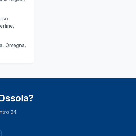
orso
erline,
a, Omegna,
Ossola
?
entro 24