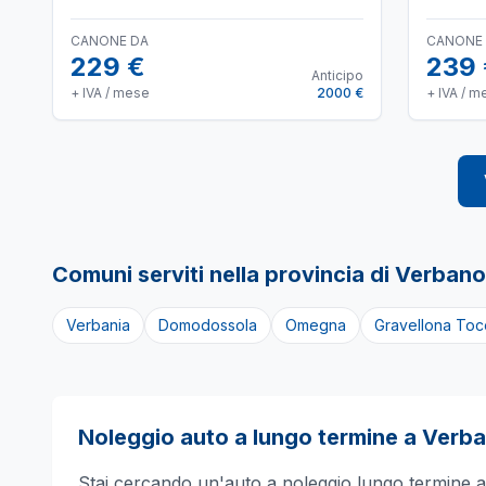
CANONE DA
CANONE
229 €
239
Anticipo
+ IVA / mese
2000 €
+ IVA / m
Comuni serviti nella provincia di
Verbano
Verbania
Domodossola
Omegna
Gravellona Toc
Noleggio auto a lungo termine a
Verba
Stai cercando un'auto a noleggio lungo termine 