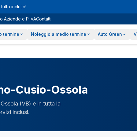
tutto incluso!
o Aziende e P.IVA
Contatti
o termine
Noleggio a medio termine
Auto Green
V
no-Cusio-Ossola
-Ossola
(
VB
) e in tutta la
vizi inclusi.