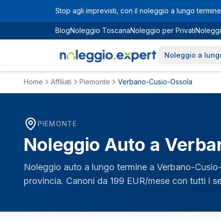
Vai al contenuto principale
Stop agli imprevisti, con il noleggio a lungo termine 
Blog
Noleggio Toscana
Noleggio per Privati
Noleggi
Noleggio a lung
Home
Affiliati
Piemonte
Verbano-Cusio-Ossola
PIEMONTE
Noleggio Auto a
Verba
Noleggio auto a lungo termine a
Verbano-Cusio
provincia. Canoni da 199 EUR/mese con tutti i ser