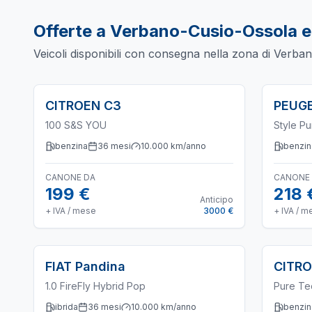
Offerte a
Verbano-Cusio-Ossola
e
Veicoli disponibili con consegna nella zona di
Verban
CITROEN
C3
PEUG
100 S&S YOU
Style P
benzina
36
mesi
10.000
km/anno
benzin
CANONE DA
CANONE
199 €
218 
Anticipo
+ IVA / mese
3000 €
+ IVA / m
FIAT
Pandina
CITR
1.0 FireFly Hybrid Pop
Pure Te
ibrida
36
mesi
10.000
km/anno
benzin