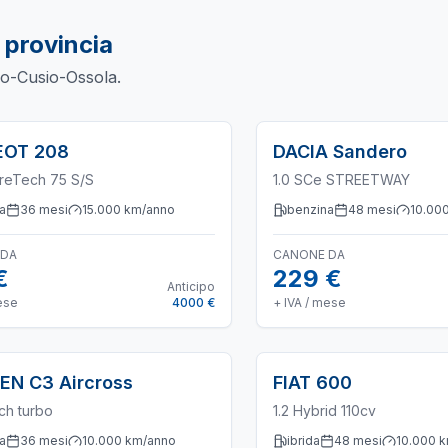
 provincia
o-Cusio-Ossola
.
EOT
208
DACIA
Sandero
ureTech 75 S/S
1.0 SCe STREETWAY
a
36
mesi
15.000
km/anno
benzina
48
mesi
10.00
 DA
CANONE DA
€
229 €
Anticipo
ese
4000 €
+ IVA / mese
OEN
C3 Aircross
FIAT
600
ch turbo
1.2 Hybrid 110cv
a
36
mesi
10.000
km/anno
ibrida
48
mesi
10.000
k