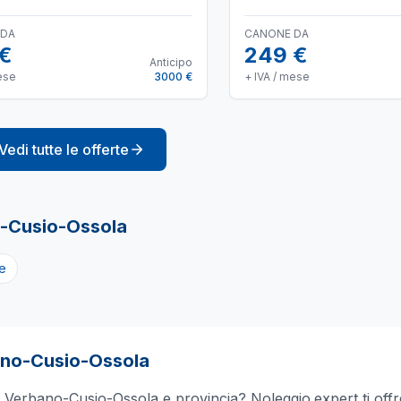
 DA
CANONE DA
 €
249 €
Anticipo
ese
3000 €
+ IVA / mese
Vedi tutte le offerte
-Cusio-Ossola
e
no-Cusio-Ossola
a
Verbano-Cusio-Ossola
e provincia? Noleggio.expert ti offre