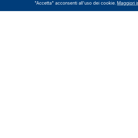
"Accetta" acconsenti all'uso dei cookie.
Maggiori i
Servizio
Richiedi un
Le Nostre Sedi
Servizi incl
Come funzio
Montelupo Fiorentino
0571.1822222
Chi siamo
Milano
Contatti e s
02.80898060
Recensioni c