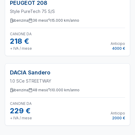
PEUGEOT
208
Style PureTech 75 S/S
benzina
36
mesi
15.000
km/anno
CANONE DA
218 €
Anticipo
+ IVA / mese
4000 €
DACIA
Sandero
1.0 SCe STREETWAY
benzina
48
mesi
10.000
km/anno
CANONE DA
229 €
Anticipo
+ IVA / mese
2000 €