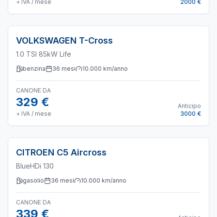
+ IVA / mese
2000 €
VOLKSWAGEN
T-Cross
1.0 TSI 85kW Life
benzina
36
mesi
10.000
km/anno
CANONE DA
329 €
Anticipo
+ IVA / mese
3000 €
CITROEN
C5 Aircross
BlueHDi 130
gasolio
36
mesi
10.000
km/anno
CANONE DA
339 €