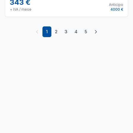
343 €
Anticipo
+ IVA / mese
4000 €
1
2
3
4
5