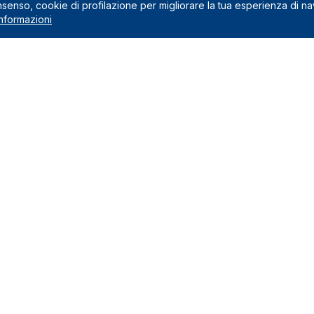
onsenso, cookie di profilazione per migliorare la tua esperienza di n
nformazioni
Noleggio
 preventivo
Noleggio a lungo termine
usi nel canone
Noleggio a medio termine
na il noleggio a lungo termine
Auto Green
Veicoli commerciali
edi
Marchi