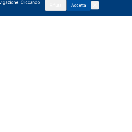
avigazione. Cliccando
Rifiuta
Accetta
Risorse
FAQ
Affiliati
Glossario del noleggio
I vantaggi
Assistenza