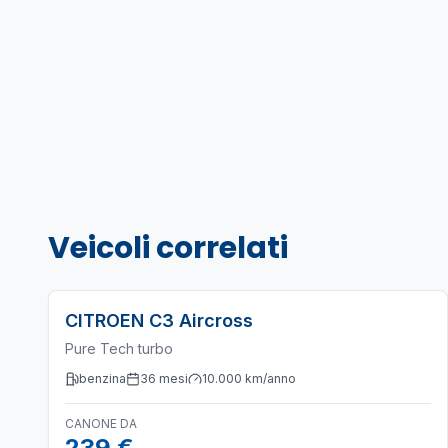
Veicoli correlati
CITROEN
C3 Aircross
Pure Tech turbo
benzina
36
mesi
10.000
km/anno
CANONE DA
239 €