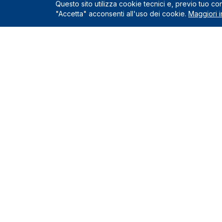
Questo sito utilizza cookie tecnici e, previo tuo c
"Accetta" acconsenti all'uso dei cookie.
Maggiori i
Servizio
Richiedi un
Le Nostre Sedi
Servizi incl
Come funzio
Montelupo Fiorentino
0571.1822222
Chi siamo
Milano
Contatti e s
02.80898060