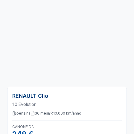
RENAULT
Clio
1.0 Evolution
benzina
36
mesi
10.000
km/anno
CANONE DA
249 €