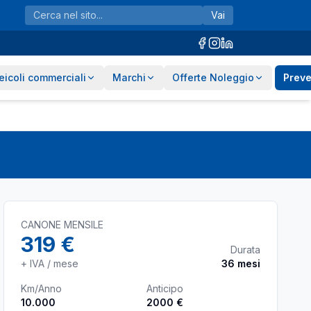
Vai
eicoli commerciali
Marchi
Offerte Noleggio
Preve
CANONE MENSILE
319 €
Durata
+ IVA / mese
36
mesi
Km/Anno
Anticipo
10.000
2000 €