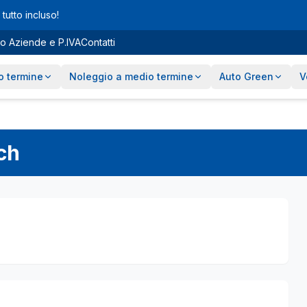
tutto incluso!
o Aziende e P.IVA
Contatti
o termine
Noleggio a medio termine
Auto Green
V
ch