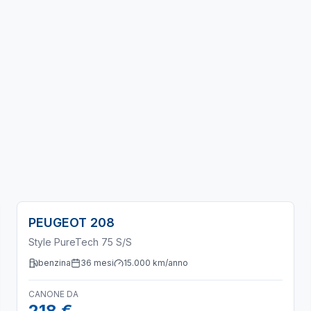
PEUGEOT
208
Style PureTech 75 S/S
benzina
36
mesi
15.000
km/anno
CANONE DA
218 €