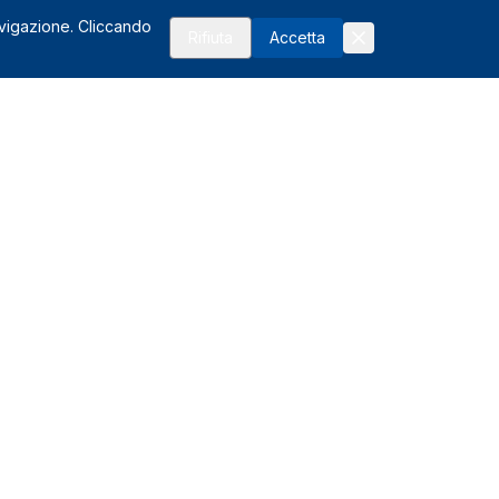
avigazione. Cliccando
Rifiuta
Accetta
Risorse
FAQ
Affiliati
Glossario del noleggio
I vantaggi
Assistenza