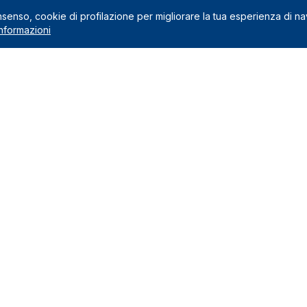
onsenso, cookie di profilazione per migliorare la tua esperienza di n
nformazioni
Noleggio
 preventivo
Noleggio a lungo termine
usi nel canone
Noleggio a medio termine
na il noleggio a lungo termine
Auto Green
Veicoli commerciali
edi
Marchi