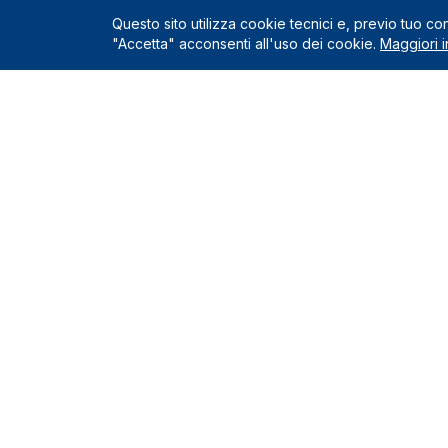
Questo sito utilizza cookie tecnici e, previo tuo c
"Accetta" acconsenti all'uso dei cookie.
Maggiori i
Servizio
Richiedi un
Le Nostre Sedi
Servizi incl
Come funzio
Montelupo Fiorentino
0571.1822222
Chi siamo
Milano
Contatti e s