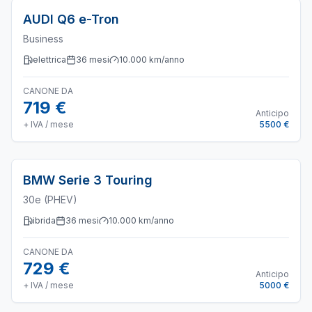
AUDI
Q6 e-Tron
Business
elettrica
36
mesi
10.000
km/anno
CANONE DA
719 €
Anticipo
+ IVA / mese
5500 €
BMW
Serie 3 Touring
30e (PHEV)
ibrida
36
mesi
10.000
km/anno
CANONE DA
729 €
Anticipo
+ IVA / mese
5000 €