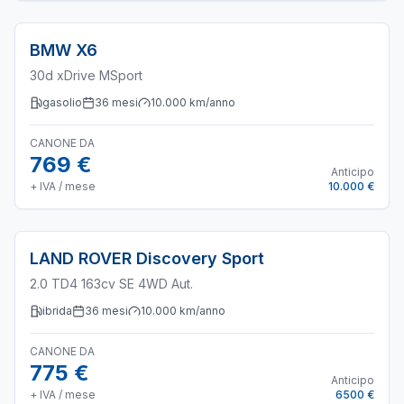
BMW
X6
30d xDrive MSport
gasolio
36
mesi
10.000
km/anno
CANONE DA
769 €
Anticipo
+ IVA / mese
10.000 €
LAND ROVER
Discovery Sport
2.0 TD4 163cv SE 4WD Aut.
ibrida
36
mesi
10.000
km/anno
CANONE DA
775 €
Anticipo
+ IVA / mese
6500 €