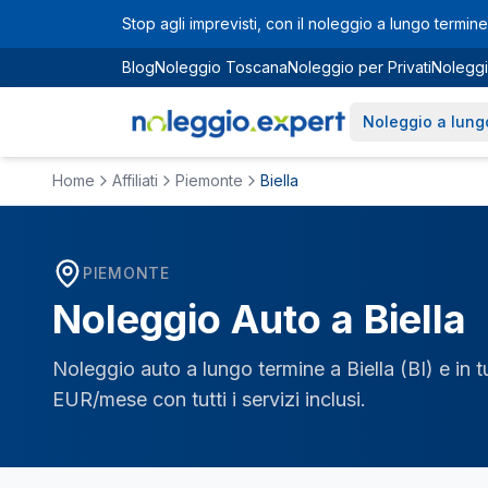
Vai al contenuto principale
Stop agli imprevisti, con il noleggio a lungo termine 
Blog
Noleggio Toscana
Noleggio per Privati
Noleggi
Noleggio a lung
Home
Affiliati
Piemonte
Biella
PIEMONTE
Noleggio Auto a
Biella
Noleggio auto a lungo termine a
Biella
(
BI
) e in 
EUR/mese con tutti i servizi inclusi.