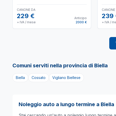
CANONE DA
CANONE
229 €
239
Anticipo
+ IVA / mese
2000 €
+ IVA / m
Comuni serviti nella provincia di
Biella
Biella
Cossato
Vigliano Biellese
Noleggio auto a lungo termine a
Biella
Stai cercando un'auto a noleggio lungo termine 