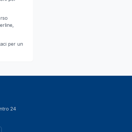
orso
erline,
taci per un
entro 24