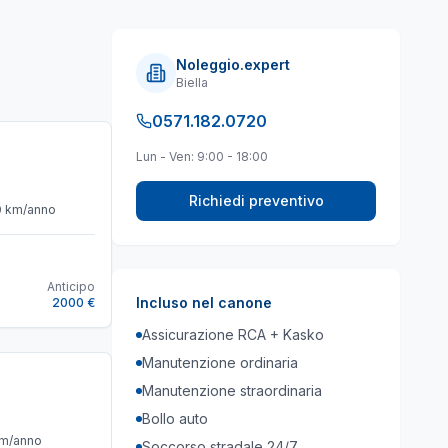
Noleggio.expert
Biella
0571.182.0720
Lun - Ven: 9:00 - 18:00
Richiedi preventivo
0
km/anno
Anticipo
Incluso nel canone
2000 €
Assicurazione RCA + Kasko
Manutenzione ordinaria
Manutenzione straordinaria
Bollo auto
m/anno
Soccorso stradale 24/7