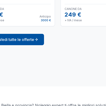
 DA
CANONE DA
 €
249 €
Anticipo
ese
3000 €
+ IVA / mese
Vedi tutte le offerte
a
Biella
e provincia? Noleggio.expert ti offre le migliori soluz