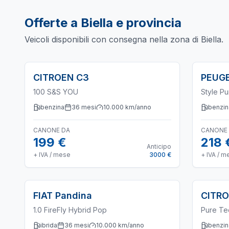
Offerte a
Biella
e provincia
Veicoli disponibili con consegna nella zona di
Biella
.
CITROEN
C3
PEUG
100 S&S YOU
Style P
benzina
36
mesi
10.000
km/anno
benzin
CANONE DA
CANONE
199 €
218 
Anticipo
+ IVA / mese
3000 €
+ IVA / m
FIAT
Pandina
CITR
1.0 FireFly Hybrid Pop
Pure Te
ibrida
36
mesi
10.000
km/anno
benzin