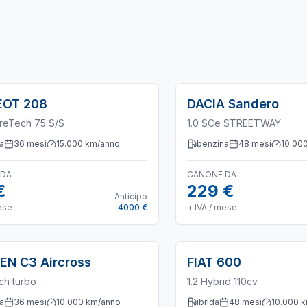
EOT
208
DACIA
Sandero
ureTech 75 S/S
1.0 SCe STREETWAY
a
36
mesi
15.000
km/anno
benzina
48
mesi
10.00
 DA
CANONE DA
€
229 €
Anticipo
ese
4000 €
+ IVA / mese
OEN
C3 Aircross
FIAT
600
ch turbo
1.2 Hybrid 110cv
a
36
mesi
10.000
km/anno
ibrida
48
mesi
10.000
k