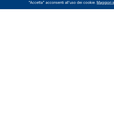
"Accetta" acconsenti all'uso dei cookie.
Maggiori i
Servizio
Richiedi un
Le Nostre Sedi
Servizi incl
Come funzio
Montelupo Fiorentino
0571.1822222
Chi siamo
Milano
Contatti e s
02.80898060
Recensioni c