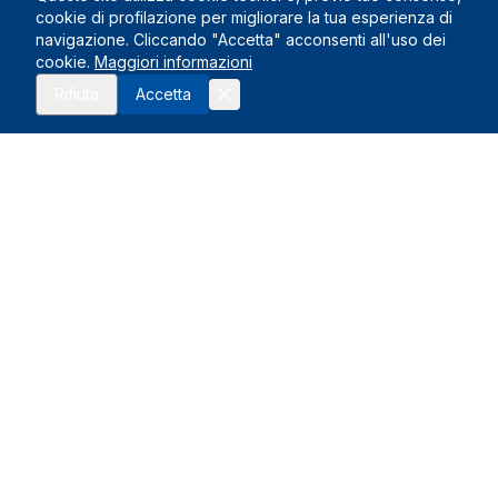
cookie di profilazione per migliorare la tua esperienza di
navigazione. Cliccando "Accetta" acconsenti all'uso dei
cookie.
Maggiori informazioni
Rifiuta
Accetta
Le Nostre Sedi
Montelupo Fiorentino