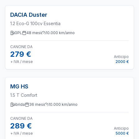
DACIA
Duster
1.2 Eco-G 100cv Essentia
GPL
48
mesi
10.000
km/anno
CANONE DA
279 €
Anticipo
+ IVA / mese
2000 €
MG
HS
1.5 T Comfort
ibrida
36
mesi
10.000
km/anno
CANONE DA
289 €
Anticipo
+ IVA / mese
5000 €