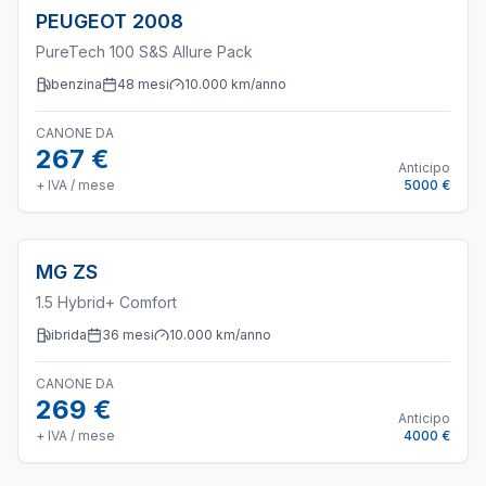
PEUGEOT
2008
PureTech 100 S&S Allure Pack
benzina
48
mesi
10.000
km/anno
CANONE DA
267 €
Anticipo
+ IVA / mese
5000 €
MG
ZS
1.5 Hybrid+ Comfort
ibrida
36
mesi
10.000
km/anno
CANONE DA
269 €
Anticipo
+ IVA / mese
4000 €