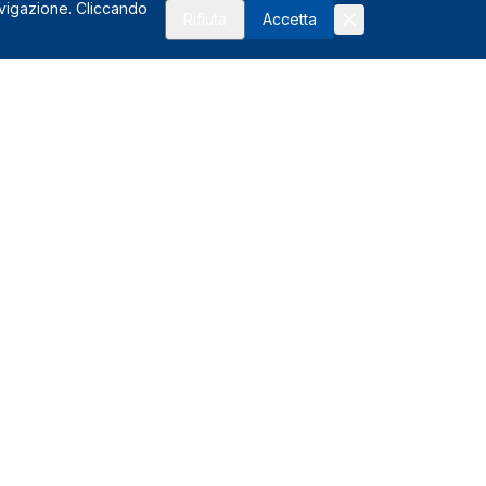
avigazione. Cliccando
Rifiuta
Accetta
Risorse
FAQ
Affiliati
Glossario del noleggio
I vantaggi
Assistenza