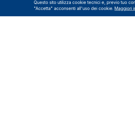
Questo sito utilizza cookie tecnici e, previo tuo c
"Accetta" acconsenti all'uso dei cookie.
Maggiori i
Servizio
Richiedi un
Le Nostre Sedi
Servizi incl
Come funzio
Montelupo Fiorentino
0571.1822222
Chi siamo
Milano
Contatti e s
02.80898060