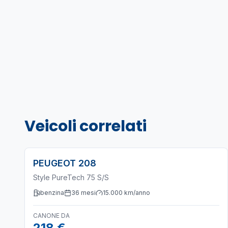
Veicoli correlati
PEUGEOT
208
Style PureTech 75 S/S
benzina
36
mesi
15.000
km/anno
CANONE DA
218 €