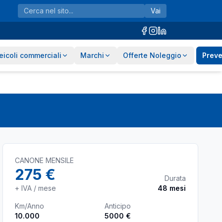
Vai
eicoli commerciali
Marchi
Offerte Noleggio
Preve
CANONE MENSILE
275 €
Durata
+ IVA / mese
48
mesi
Km/Anno
Anticipo
10.000
5000 €