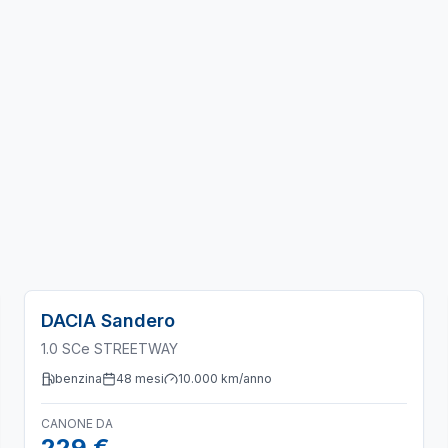
DACIA
Sandero
1.0 SCe STREETWAY
benzina
48
mesi
10.000
km/anno
CANONE DA
229 €