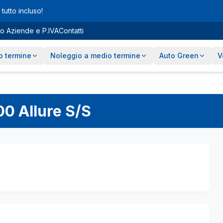
tutto incluso!
o Aziende e P.IVA
Contatti
o termine
Noleggio a medio termine
Auto Green
V
00 Allure S/S