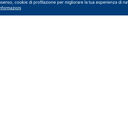
onsenso, cookie di profilazione per migliorare la tua esperienza di n
nformazioni
Noleggio
 preventivo
Noleggio a lungo termine
usi nel canone
Noleggio a medio termine
na il noleggio a lungo termine
Auto Green
Veicoli commerciali
edi
Marchi