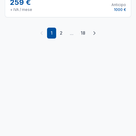
259 €
Anticipo
+ IVA / mese
1000 €
...
1
2
18