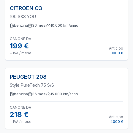
CITROEN
C3
100 S&S YOU
benzina
36
mesi
10.000
km/anno
CANONE DA
199 €
Anticipo
+ IVA / mese
3000 €
PEUGEOT
208
Style PureTech 75 S/S
benzina
36
mesi
15.000
km/anno
CANONE DA
218 €
Anticipo
+ IVA / mese
4000 €