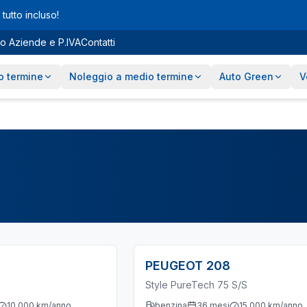
tutto incluso!
o Aziende e P.IVA
Contatti
o termine
Noleggio a medio termine
Auto Green
V
PEUGEOT
208
Style PureTech 75 S/S
10.000
km/anno
benzina
36
mesi
15.000
km/anno