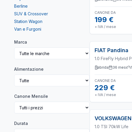
Berline
CANONE DA
SUV & Crossover
199 €
Station Wagon
+ IVA / mese
Van e Furgoni
Marca
FIAT
Pandina
1.0 FireFly Hybrid 
ibrida
36
mesi
Alimentazione
CANONE DA
229 €
+ IVA / mese
Canone Mensile
VOLKSWAGEN
Durata
1.0 TSI 70kW Life