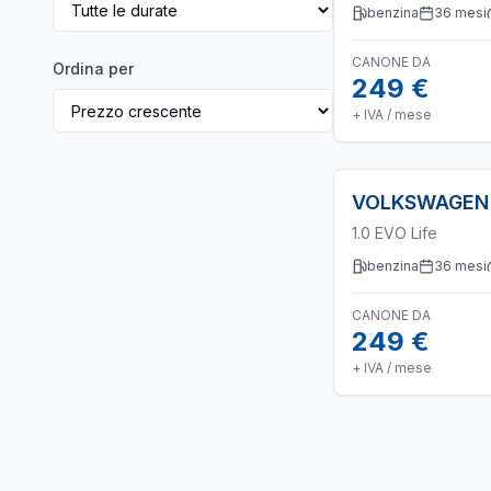
benzina
36
mesi
CANONE DA
Ordina per
249 €
+ IVA / mese
VOLKSWAGEN
1.0 EVO Life
benzina
36
mesi
CANONE DA
249 €
+ IVA / mese