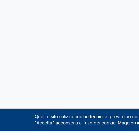
Questo sito utilizza cookie tecnici e, previo tuo c
"Accetta" acconsenti all'uso dei cookie.
Maggiori i