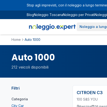
Vai al contenuto principale
Stop agli imprevisti, con il noleggio a lungo termine 
Blog
Noleggio Toscana
Noleggio per Privati
Noleggi
Noleggio a lung
Home
Auto 1000
Auto 1000
212
veicoli disponibili
Filtri
CITROEN
C3
Categoria
100 S&S YOU
City Car
benzina
36
mesi