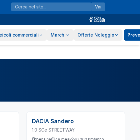
Vai
eicoli commerciali
Marchi
Offerte Noleggio
Preve
DACIA
Sandero
1.0 SCe STREETWAY
benzina
48
mesi
10.000
km/anno