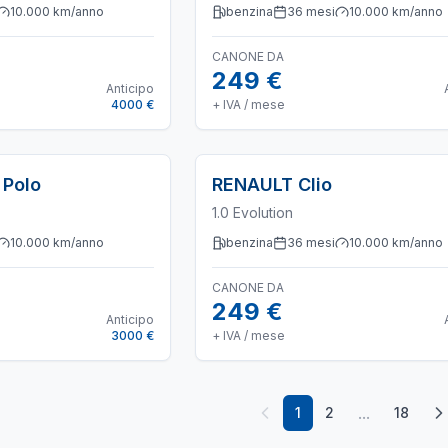
10.000
km/anno
benzina
36
mesi
10.000
km/anno
CANONE DA
249 €
Anticipo
4000 €
+ IVA / mese
Polo
RENAULT
Clio
1.0 Evolution
10.000
km/anno
benzina
36
mesi
10.000
km/anno
CANONE DA
249 €
Anticipo
3000 €
+ IVA / mese
...
1
2
18