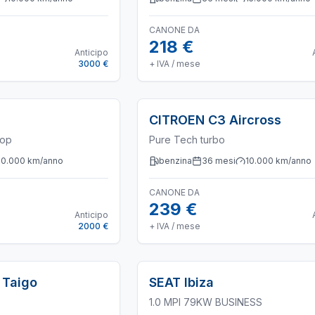
CANONE DA
218 €
Anticipo
3000 €
+ IVA / mese
CITROEN
C3 Aircross
Pop
Pure Tech turbo
10.000
km/anno
benzina
36
mesi
10.000
km/anno
CANONE DA
239 €
Anticipo
2000 €
+ IVA / mese
Taigo
SEAT
Ibiza
1.0 MPI 79KW BUSINESS