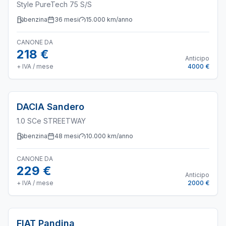
Style PureTech 75 S/S
benzina
36
mesi
15.000
km/anno
CANONE DA
218 €
Anticipo
+ IVA / mese
4000 €
DACIA
Sandero
1.0 SCe STREETWAY
benzina
48
mesi
10.000
km/anno
CANONE DA
229 €
Anticipo
+ IVA / mese
2000 €
FIAT
Pandina