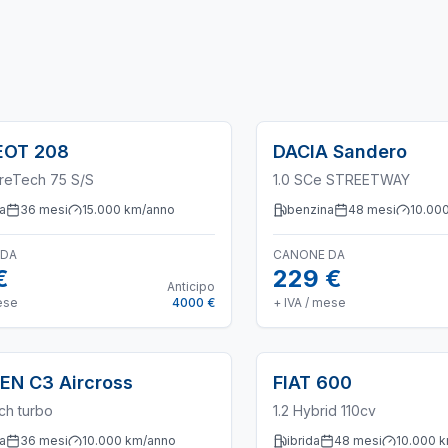
EOT
208
DACIA
Sandero
ureTech 75 S/S
1.0 SCe STREETWAY
a
36
mesi
15.000
km/anno
benzina
48
mesi
10.00
 DA
CANONE DA
€
229 €
Anticipo
ese
4000 €
+ IVA / mese
OEN
C3 Aircross
FIAT
600
ch turbo
1.2 Hybrid 110cv
a
36
mesi
10.000
km/anno
ibrida
48
mesi
10.000
k