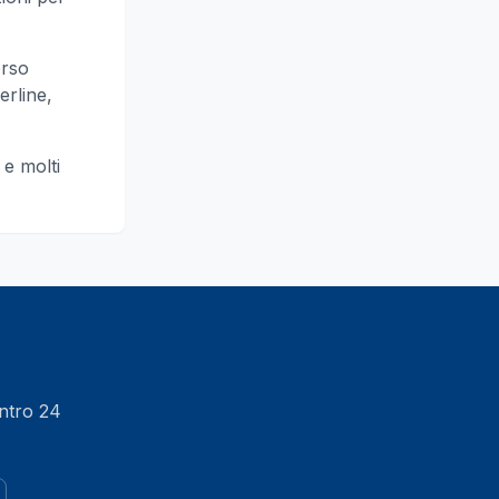
orso
erline,
e molti
entro 24