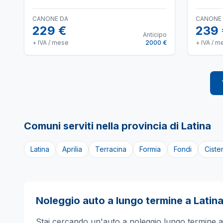
CANONE DA
CANONE
229 €
239
Anticipo
+ IVA / mese
2000 €
+ IVA / m
Comuni serviti nella provincia di
Latina
Latina
Aprilia
Terracina
Formia
Fondi
Ciste
Noleggio auto a lungo termine a
Latin
Stai cercando un'auto a noleggio lungo termine 