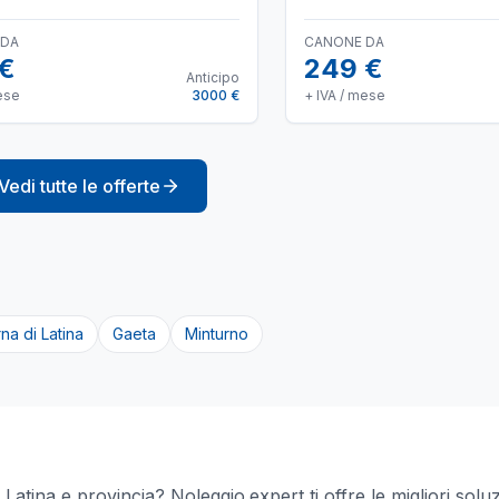
 DA
CANONE DA
 €
249 €
Anticipo
ese
3000 €
+ IVA / mese
Vedi tutte le offerte
rna di Latina
Gaeta
Minturno
a
a
Latina
e provincia? Noleggio.expert ti offre le migliori solu