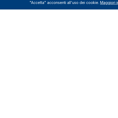
"Accetta" acconsenti all'uso dei cookie.
Maggiori i
Servizio
Richiedi un
Le Nostre Sedi
Servizi incl
Come funzio
Montelupo Fiorentino
0571.1822222
Chi siamo
Milano
Contatti e s
02.80898060
Recensioni c