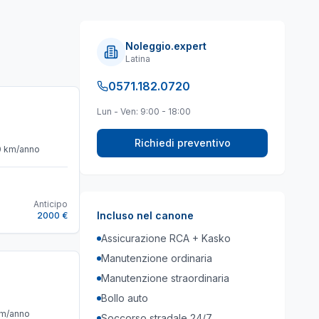
Noleggio.expert
Latina
0571.182.0720
Lun - Ven: 9:00 - 18:00
Richiedi preventivo
0
km/anno
Anticipo
Incluso nel canone
2000 €
Assicurazione RCA + Kasko
Manutenzione ordinaria
Manutenzione straordinaria
Bollo auto
m/anno
Soccorso stradale 24/7