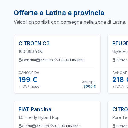
Offerte a
Latina
e provincia
Veicoli disponibili con consegna nella zona di
Latina
.
CITROEN
C3
PEUG
100 S&S YOU
Style P
benzina
36
mesi
10.000
km/anno
benzin
CANONE DA
CANONE
199 €
218 
Anticipo
+ IVA / mese
3000 €
+ IVA / m
FIAT
Pandina
CITR
1.0 FireFly Hybrid Pop
Pure Te
ibrida
36
mesi
10.000
km/anno
benzin