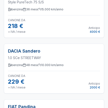
Style PureTech 75 S/S
benzina
36
mesi
15.000
km/anno
CANONE DA
218 €
Anticipo
+ IVA / mese
4000 €
DACIA
Sandero
1.0 SCe STREETWAY
benzina
48
mesi
10.000
km/anno
CANONE DA
229 €
Anticipo
+ IVA / mese
2000 €
FIAT
Pandina