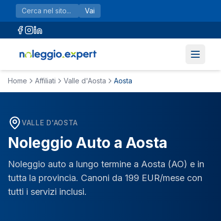
Vai al contenuto principale
Vai
Home
Affiliati
Valle d'Aosta
Aosta
VALLE D'AOSTA
Noleggio Auto a
Aosta
Noleggio auto a lungo termine a
Aosta
(
AO
) e in
tutta la provincia. Canoni da 199 EUR/mese con
tutti i servizi inclusi.