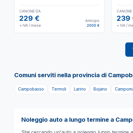
CANONE DA
CANONE
229 €
239
Anticipo
+ IVA / mese
2000 €
+ IVA / m
Comuni serviti nella provincia di
Campob
Campobasso
Termoli
Larino
Bojano
Campoma
Noleggio auto a lungo termine a
Camp
Stai cercando un'auto a noleggio lungo termine 