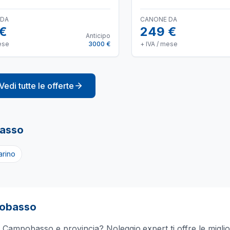
 DA
CANONE DA
 €
249 €
Anticipo
ese
3000 €
+ IVA / mese
Vedi tutte le offerte
asso
rino
obasso
a
Campobasso
e provincia? Noleggio.expert ti offre le miglio