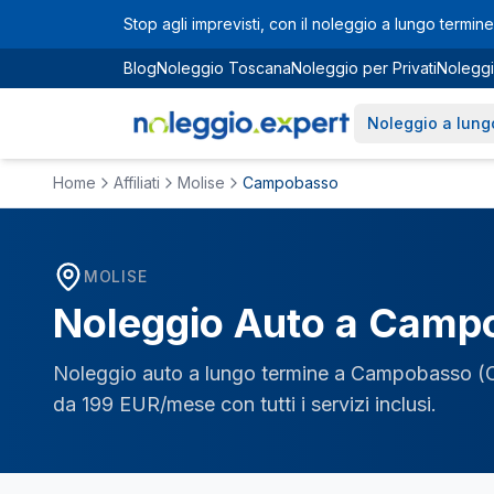
Vai al contenuto principale
Stop agli imprevisti, con il noleggio a lungo termine 
Blog
Noleggio Toscana
Noleggio per Privati
Noleggi
Noleggio a lung
Home
Affiliati
Molise
Campobasso
MOLISE
Noleggio Auto a
Camp
Noleggio auto a lungo termine a
Campobasso
(
da 199 EUR/mese con tutti i servizi inclusi.