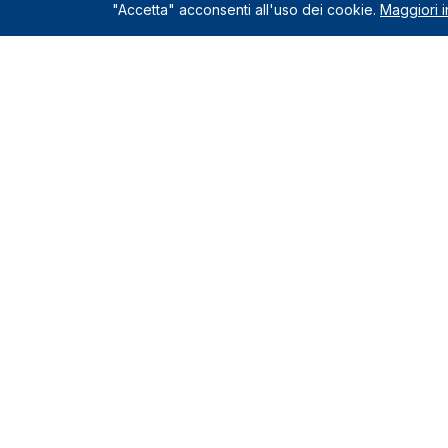
"Accetta" acconsenti all'uso dei cookie.
Maggiori i
Servizio
Richiedi un
Le Nostre Sedi
Servizi incl
Come funzio
Montelupo Fiorentino
0571.1822222
Chi siamo
Milano
Contatti e s
02.80898060
Recensioni c