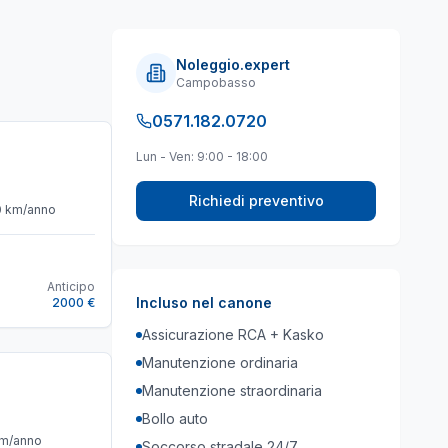
Noleggio.expert
Campobasso
0571.182.0720
Lun - Ven: 9:00 - 18:00
Richiedi preventivo
0
km/anno
Anticipo
Incluso nel canone
2000 €
Assicurazione RCA + Kasko
Manutenzione ordinaria
Manutenzione straordinaria
Bollo auto
m/anno
Soccorso stradale 24/7