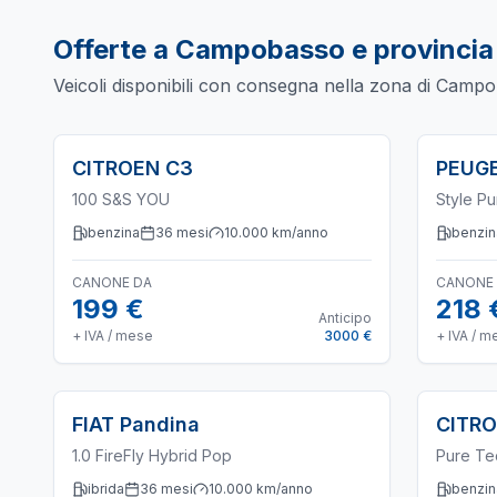
Offerte a
Campobasso
e provincia
Veicoli disponibili con consegna nella zona di
Campo
CITROEN
C3
PEUG
100 S&S YOU
Style P
benzina
36
mesi
10.000
km/anno
benzin
CANONE DA
CANONE
199 €
218 
Anticipo
+ IVA / mese
3000 €
+ IVA / m
FIAT
Pandina
CITR
1.0 FireFly Hybrid Pop
Pure Te
ibrida
36
mesi
10.000
km/anno
benzin