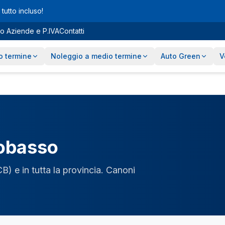
tutto incluso!
o Aziende e P.IVA
Contatti
o termine
Noleggio a medio termine
Auto Green
V
obasso
CB
) e in tutta la provincia. Canoni