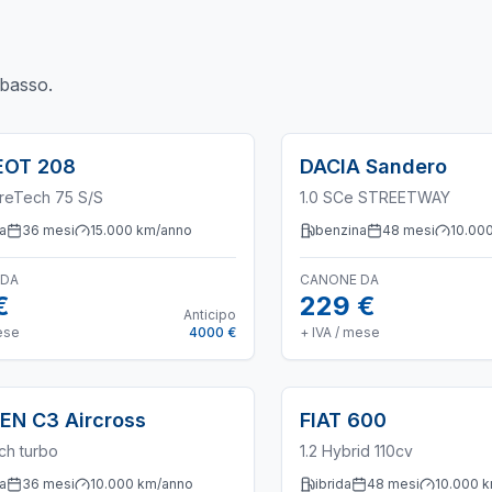
basso
.
EOT
208
DACIA
Sandero
ureTech 75 S/S
1.0 SCe STREETWAY
a
36
mesi
15.000
km/anno
benzina
48
mesi
10.00
 DA
CANONE DA
€
229 €
Anticipo
ese
4000 €
+ IVA / mese
OEN
C3 Aircross
FIAT
600
ch turbo
1.2 Hybrid 110cv
a
36
mesi
10.000
km/anno
ibrida
48
mesi
10.000
k