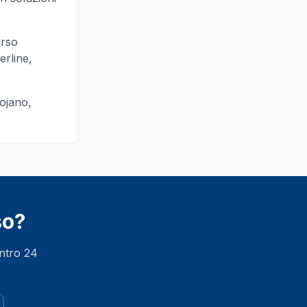
orso
erline,
ojano,
so
?
entro 24