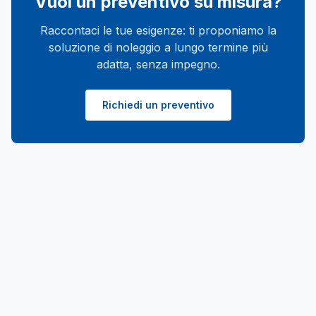
Vuoi un preventivo su misura?
La consegna a domicilio è concordata, e la sede
Raccontaci le tue esigenze: ti proponiamo la
di Montelupo Fiorentino resta il punto di
soluzione di noleggio a lungo termine più
riferimento diretto.
adatta, senza impegno.
Richiedi un preventivo