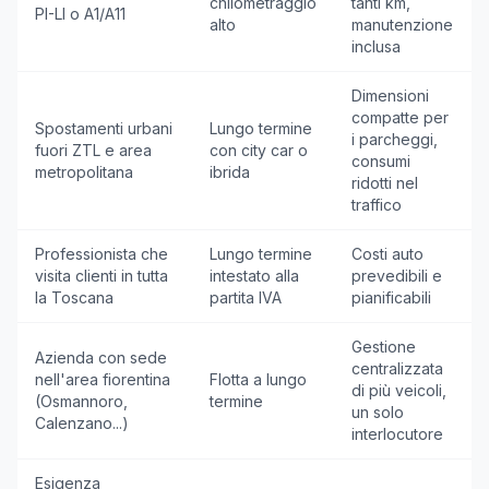
chilometraggio
tanti km,
PI-LI o A1/A11
alto
manutenzione
inclusa
Dimensioni
compatte per
Spostamenti urbani
Lungo termine
i parcheggi,
fuori ZTL e area
con city car o
consumi
metropolitana
ibrida
ridotti nel
traffico
Professionista che
Lungo termine
Costi auto
visita clienti in tutta
intestato alla
prevedibili e
la Toscana
partita IVA
pianificabili
Gestione
Azienda con sede
centralizzata
nell'area fiorentina
Flotta a lungo
di più veicoli,
(Osmannoro,
termine
un solo
Calenzano...)
interlocutore
Esigenza