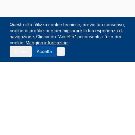
Questo sito utilizza cookie tecnici e, previo tuo consenso,
cookie di profilazione per migliorare la tua esperienza di
navigazione. Cliccando "Accetta" acconsenti all'uso dei
cookie.
Maggiori informazioni
Richiedi preventivo
Chiama
Rifiuta
Accetta