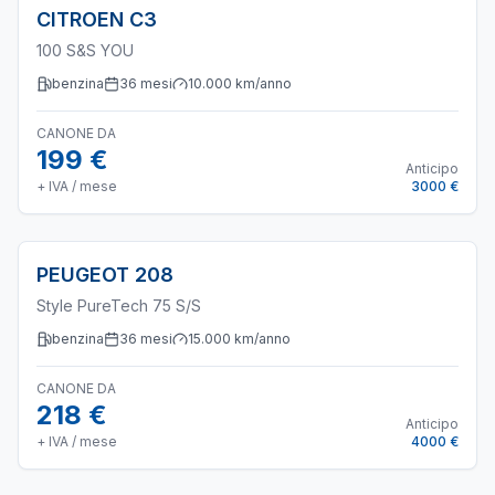
CITROEN
C3
100 S&S YOU
benzina
36
mesi
10.000
km/anno
CANONE DA
199 €
Anticipo
+ IVA / mese
3000 €
PEUGEOT
208
Style PureTech 75 S/S
benzina
36
mesi
15.000
km/anno
CANONE DA
218 €
Anticipo
+ IVA / mese
4000 €