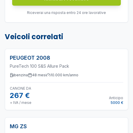
Riceverai una risposta entro 24 ore lavorative
Veicoli correlati
PEUGEOT
2008
PureTech 100 S&S Allure Pack
benzina
48
mesi
10.000
km/anno
CANONE DA
267 €
Anticipo
+ IVA / mese
5000 €
MG
ZS