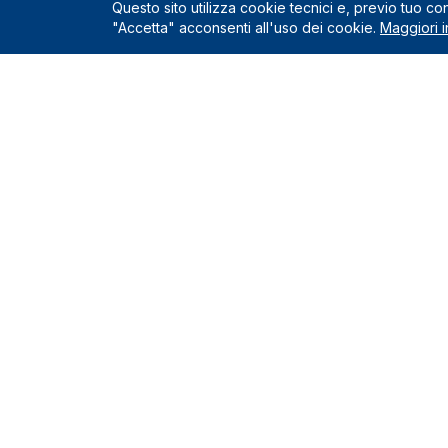
Questo sito utilizza cookie tecnici e, previo tuo c
"Accetta" acconsenti all'uso dei cookie.
Maggiori i
Servizio
Richiedi un
Le Nostre Sedi
Servizi incl
Come funzio
Montelupo Fiorentino
0571.1822222
Chi siamo
Milano
Contatti e s
02.80898060