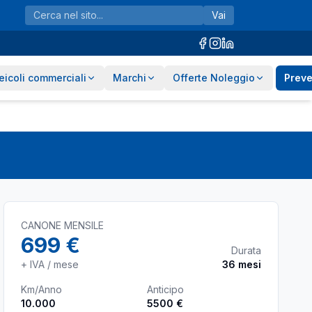
Vai
eicoli commerciali
Marchi
Offerte Noleggio
Preve
CANONE MENSILE
699 €
Durata
+ IVA / mese
36
mesi
Km/Anno
Anticipo
10.000
5500 €