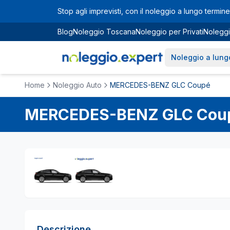
Vai al contenuto principale
Stop agli imprevisti, con il noleggio a lungo termine 
Blog
Noleggio Toscana
Noleggio per Privati
Noleggi
Noleggio a lung
Home
Noleggio Auto
MERCEDES-BENZ GLC Coupé
MERCEDES-BENZ
GLC Cou
Descrizione