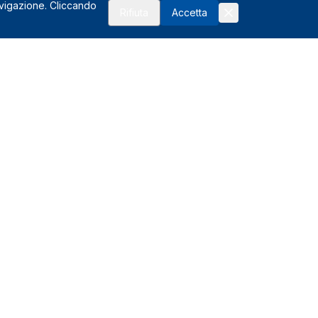
avigazione. Cliccando
Rifiuta
Accetta
Risorse
FAQ
Affiliati
Glossario del noleggio
I vantaggi
Assistenza