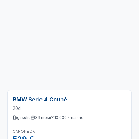
BMW
Serie 4 Coupé
20d
gasolio
36
mesi
10.000
km/anno
CANONE DA
529 €