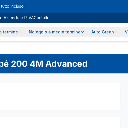
tutto incluso!
o Aziende e P.IVA
Contatti
o termine
Noleggio a medio termine
Auto Green
V
pé
200 4M Advanced