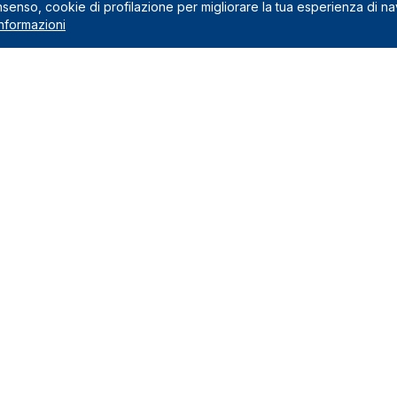
onsenso, cookie di profilazione per migliorare la tua esperienza di n
nformazioni
Noleggio
 preventivo
Noleggio a lungo termine
usi nel canone
Noleggio a medio termine
na il noleggio a lungo termine
Auto Green
Veicoli commerciali
edi
Marchi