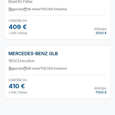
BlueHDi Pallas
gasolio
36
mesi
10.000
km/anno
CANONE DA
409 €
Anticipo
+ IVA / mese
3500 €
MERCEDES-BENZ
GLB
180d Executive
gasolio
48
mesi
10.000
km/anno
CANONE DA
410 €
Anticipo
+ IVA / mese
7000 €