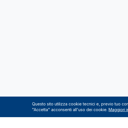
Questo sito utilizza cookie tecnici e, previo tuo c
"Accetta" acconsenti all'uso dei cookie.
Maggiori i