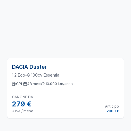
DACIA
Duster
1.2 Eco-G 100cv Essentia
GPL
48
mesi
10.000
km/anno
CANONE DA
279 €
Anticipo
+ IVA / mese
2000 €