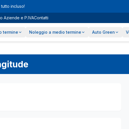
tutto incluso!
o Aziende e P.IVA
Contatti
o termine
Noleggio a medio termine
Auto Green
V
ngitude