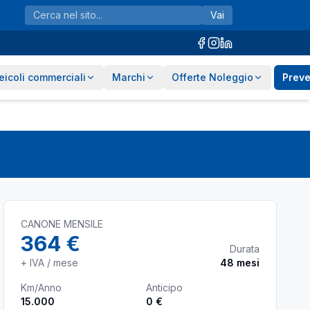
Vai
eicoli commerciali
Marchi
Offerte Noleggio
Preve
CANONE MENSILE
364 €
Durata
+ IVA / mese
48
mesi
Km/Anno
Anticipo
15.000
0 €