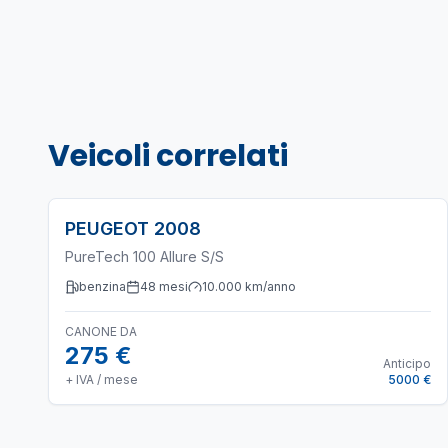
Veicoli correlati
PEUGEOT
2008
PureTech 100 Allure S/S
benzina
48
mesi
10.000
km/anno
CANONE DA
275 €
Anticipo
+ IVA / mese
5000 €