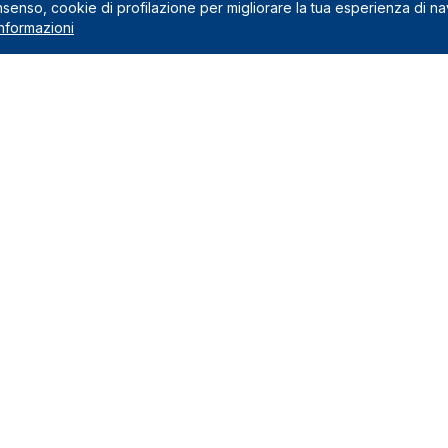
onsenso, cookie di profilazione per migliorare la tua esperienza di n
nformazioni
Noleggio
 preventivo
Noleggio a lungo termine
usi nel canone
Noleggio a medio termine
na il noleggio a lungo termine
Auto Green
Veicoli commerciali
edi
Marchi