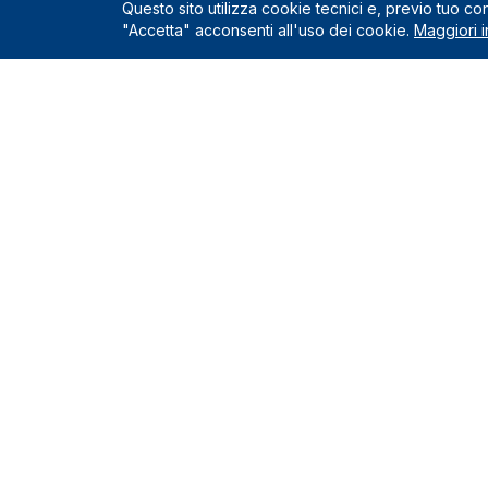
Questo sito utilizza cookie tecnici e, previo tuo c
"Accetta" acconsenti all'uso dei cookie.
Maggiori i
Servizio
Richiedi un
Le Nostre Sedi
Servizi incl
Come funzio
Montelupo Fiorentino
0571.1822222
Chi siamo
Milano
Contatti e s
02.80898060