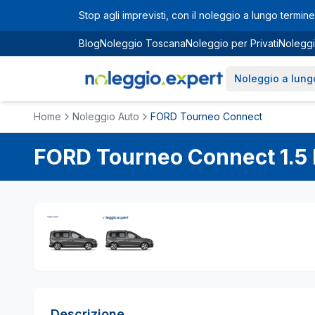
Vai al contenuto principale
Stop agli imprevisti, con il noleggio a lungo termine 
Blog
Noleggio Toscana
Noleggio per Privati
Noleggi
Noleggio a lung
Home
Noleggio Auto
FORD Tourneo Connect
FORD
Tourneo Connect
1.5
Descrizione