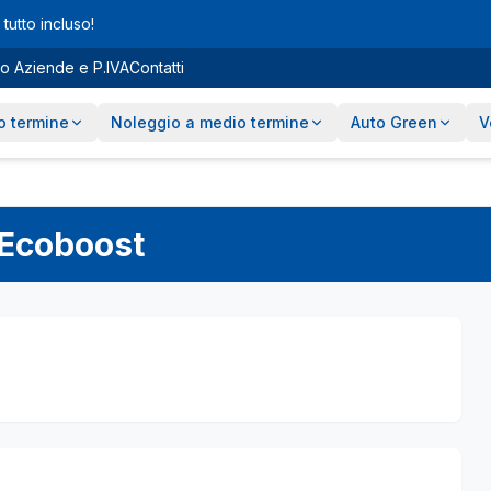
tutto incluso!
o Aziende e P.IVA
Contatti
o termine
Noleggio a medio termine
Auto Green
V
 Ecoboost