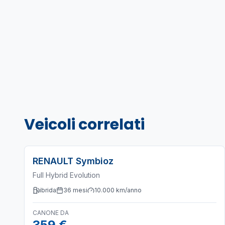
Veicoli correlati
RENAULT
Symbioz
Full Hybrid Evolution
ibrida
36
mesi
10.000
km/anno
CANONE DA
359 €