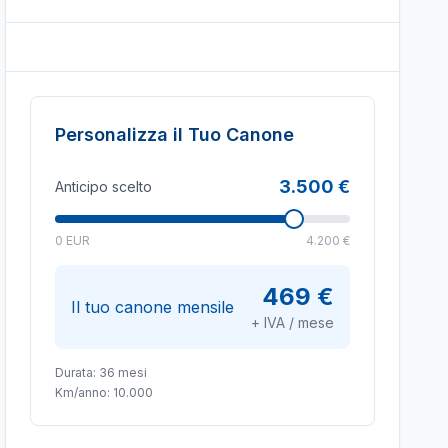
Personalizza il Tuo Canone
3.500 €
Anticipo scelto
0 EUR
4.200 €
469 €
Il tuo canone mensile
+ IVA / mese
Durata:
36
mesi
Km/anno:
10.000