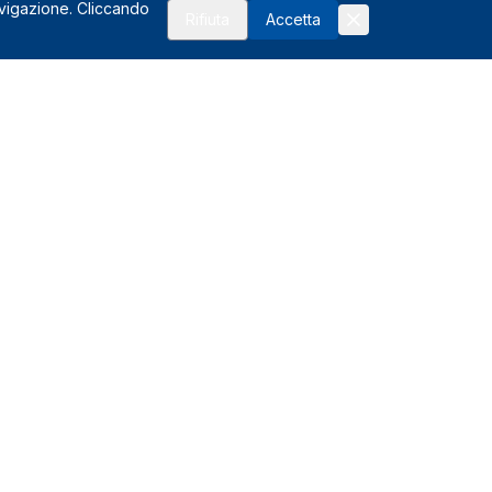
avigazione. Cliccando
Rifiuta
Accetta
Risorse
FAQ
Affiliati
Glossario del noleggio
I vantaggi
Assistenza