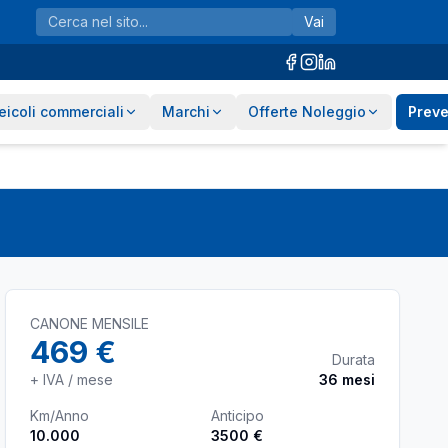
Vai
eicoli commerciali
Marchi
Offerte Noleggio
Preve
CANONE MENSILE
469 €
Durata
+ IVA / mese
36
mesi
Km/Anno
Anticipo
10.000
3500 €