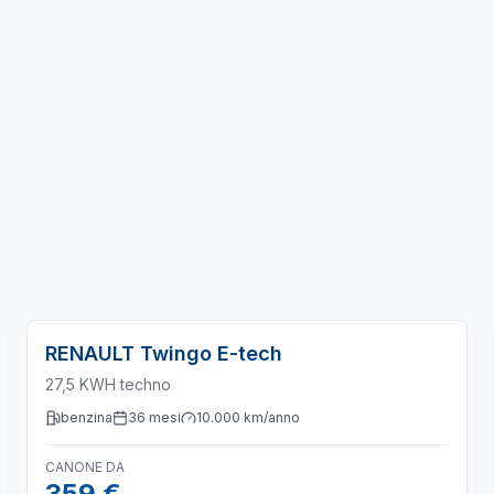
RENAULT
Twingo E-tech
27,5 KWH techno
benzina
36
mesi
10.000
km/anno
CANONE DA
359 €