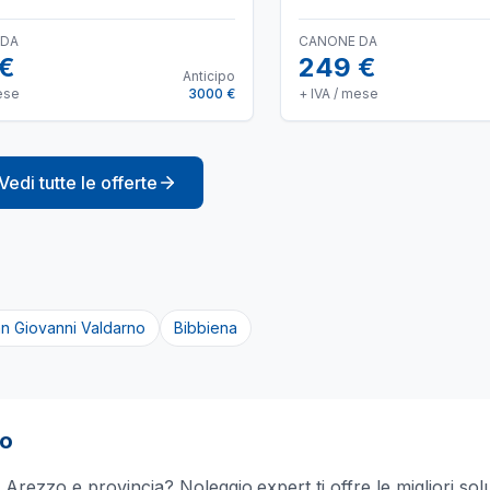
 DA
CANONE DA
 €
249 €
Anticipo
ese
3000 €
+ IVA / mese
Vedi tutte le offerte
n Giovanni Valdarno
Bibbiena
zo
a
Arezzo
e provincia? Noleggio.expert ti offre le migliori sol