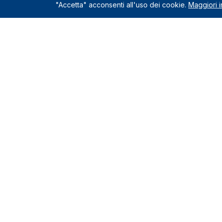
"Accetta" acconsenti all'uso dei cookie.
Maggiori i
Servizio
Richiedi un
Le Nostre Sedi
Servizi incl
Come funzio
Montelupo Fiorentino
0571.1822222
Chi siamo
Milano
Contatti e s
02.80898060
Recensioni c