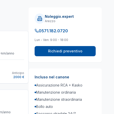
Noleggio.expert
Arezzo
0571.182.0720
Lun - Ven: 9:00 - 18:00
Richiedi preventivo
0
km/anno
Anticipo
Incluso nel canone
2000 €
Assicurazione RCA + Kasko
Manutenzione ordinaria
Manutenzione straordinaria
Bollo auto
m/anno
Soccorso stradale 24/7