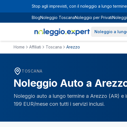
Vai al contenuto principale
Stop agli imprevisti, con il noleggio a lungo termine 
Blog
Noleggio Toscana
Noleggio per Privati
Noleggi
Noleggio a lung
Home
Affiliati
Toscana
Arezzo
TOSCANA
Noleggio Auto a
Arezz
Noleggio auto a lungo termine a
Arezzo
(
AR
) e 
199 EUR/mese con tutti i servizi inclusi.