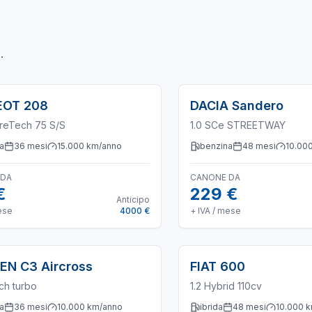
o
.
EOT
208
DACIA
Sandero
ureTech 75 S/S
1.0 SCe STREETWAY
a
36
mesi
15.000
km/anno
benzina
48
mesi
10.00
 DA
CANONE DA
€
229 €
Anticipo
ese
4000 €
+ IVA / mese
OEN
C3 Aircross
FIAT
600
ch turbo
1.2 Hybrid 110cv
a
36
mesi
10.000
km/anno
ibrida
48
mesi
10.000
k