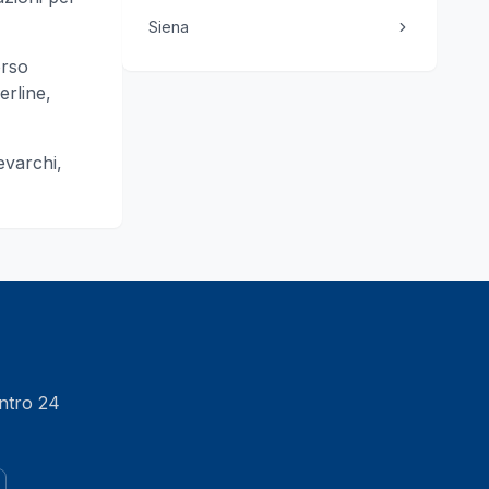
Siena
orso
erline,
varchi,
entro 24