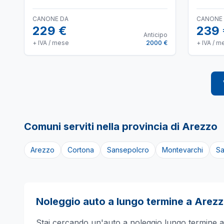
CANONE DA
CANONE
229 €
239
Anticipo
+ IVA / mese
2000 €
+ IVA / m
Comuni serviti nella provincia di
Arezzo
Arezzo
Cortona
Sansepolcro
Montevarchi
Sa
Noleggio auto a lungo termine a
Arez
Stai cercando un'auto a noleggio lungo termine 