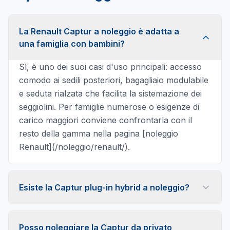
La Renault Captur a noleggio è adatta a
una famiglia con bambini?
Sì, è uno dei suoi casi d'uso principali: accesso
comodo ai sedili posteriori, bagagliaio modulabile
e seduta rialzata che facilita la sistemazione dei
seggiolini. Per famiglie numerose o esigenze di
carico maggiori conviene confrontarla con il
resto della gamma nella pagina [noleggio
Renault](/noleggio/renault/).
Esiste la Captur plug-in hybrid a noleggio?
La gamma Captur ha incluso versioni plug-in
hybrid e full hybrid; la disponibilità effettiva
Posso noleggiare la Captur da privato