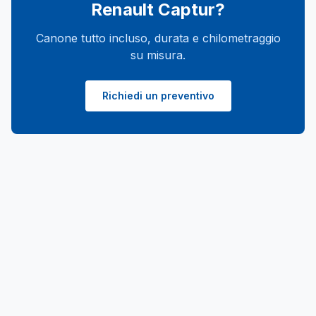
configurazioni predefinite. Disponibilità e opzioni
Renault Captur
?
dipendono dal catalogo del momento:
verifichiamole insieme tramite la pagina [contatti]
Canone tutto incluso, durata e chilometraggio
su misura.
(/contatti/).
Richiedi un preventivo