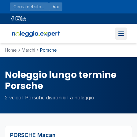
Vai al contenuto principale
Vai
Home
Marchi
Porsche
Noleggio lungo termine
Porsche
2
veicoli
Porsche
disponibili a noleggio
PORSCHE
Macan