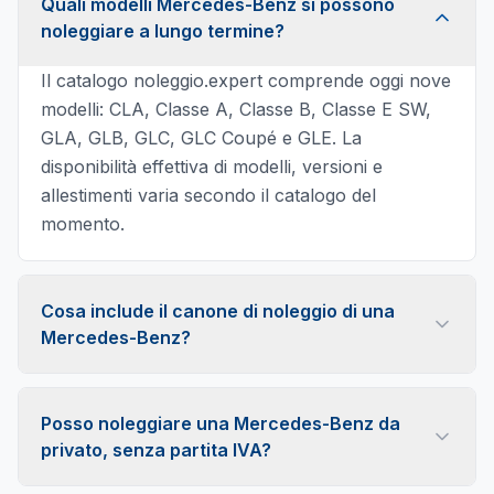
Quali modelli Mercedes-Benz si possono
noleggiare a lungo termine?
Il catalogo noleggio.expert comprende oggi nove
modelli: CLA, Classe A, Classe B, Classe E SW,
GLA, GLB, GLC, GLC Coupé e GLE. La
disponibilità effettiva di modelli, versioni e
allestimenti varia secondo il catalogo del
momento.
Cosa include il canone di noleggio di una
Mercedes-Benz?
In genere il canone comprende i principali servizi
di gestione: RCA, coperture per furto, incendio e
Posso noleggiare una Mercedes-Benz da
danni, manutenzione ordinaria e straordinaria,
privato, senza partita IVA?
bollo e assistenza stradale. La configurazione