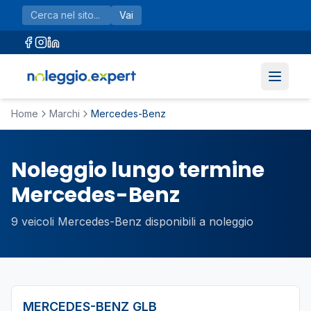
Vai al contenuto principale
Vai
Home
Marchi
Mercedes-Benz
Noleggio lungo termine
Mercedes-Benz
9
veicoli
Mercedes-Benz
disponibili a noleggio
MERCEDES-BENZ
GLB