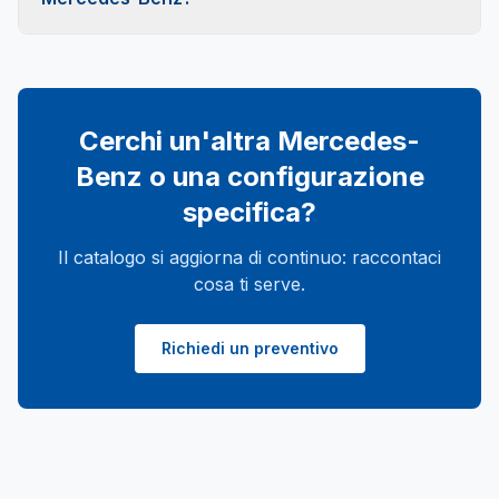
viene gestito a distanza ovunque tu sia.
Dipende dall'offerta: esistono formule con
anticipo, che riduce il canone mensile, e formule
senza anticipo. Le soluzioni disponibili variano
secondo il catalogo del momento; le promozioni
Cerchi un'altra
Mercedes-
attive sono nella pagina offerte.
Benz
o una configurazione
specifica?
Il catalogo si aggiorna di continuo: raccontaci
cosa ti serve.
Richiedi un preventivo