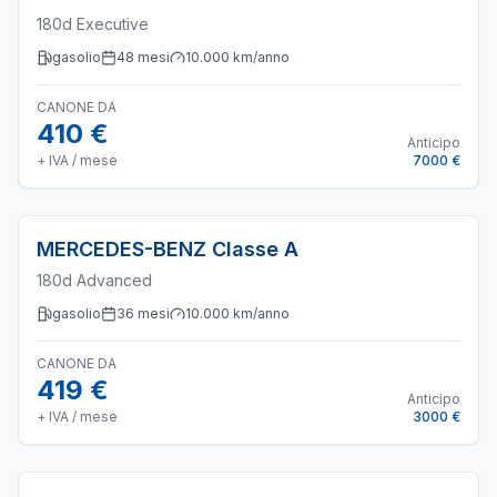
180d Executive
gasolio
48
mesi
10.000
km/anno
CANONE DA
410 €
Anticipo
+ IVA / mese
7000 €
MERCEDES-BENZ
Classe A
180d Advanced
gasolio
36
mesi
10.000
km/anno
CANONE DA
419 €
Anticipo
+ IVA / mese
3000 €