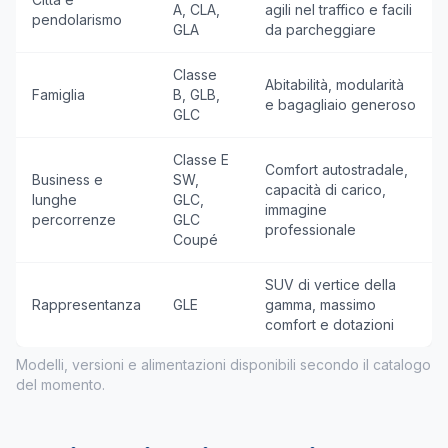
A, CLA,
agili nel traffico e facili
pendolarismo
GLA
da parcheggiare
Classe
Abitabilità, modularità
Famiglia
B, GLB,
e bagagliaio generoso
GLC
Classe E
Comfort autostradale,
Business e
SW,
capacità di carico,
lunghe
GLC,
immagine
percorrenze
GLC
professionale
Coupé
SUV di vertice della
Rappresentanza
GLE
gamma, massimo
comfort e dotazioni
Modelli, versioni e alimentazioni disponibili secondo il catalogo
del momento.