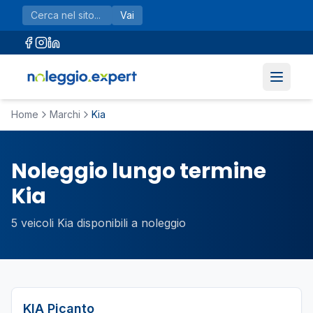
Vai al contenuto principale
Vai
Home
Marchi
Kia
Noleggio lungo termine
Kia
5
veicoli
Kia
disponibili a noleggio
KIA
Picanto