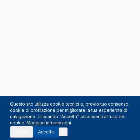
Questo sito utilizza cookie tecnici e, previo tuo consenso,
cookie di profilazione per migliorare la tua esperienza di
navigazione. Cliccando "Accetta" acconsenti all'uso dei
cookie.
Maggiori informazioni
Richiedi preventivo
Rifiuta
Accetta