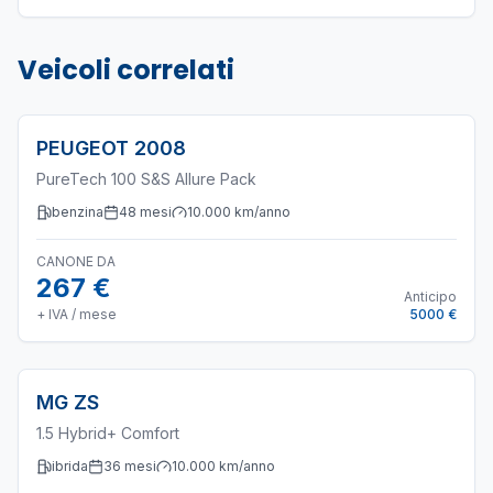
Veicoli correlati
PEUGEOT
2008
PureTech 100 S&S Allure Pack
benzina
48
mesi
10.000
km/anno
CANONE DA
267 €
Anticipo
+ IVA / mese
5000 €
MG
ZS
1.5 Hybrid+ Comfort
ibrida
36
mesi
10.000
km/anno