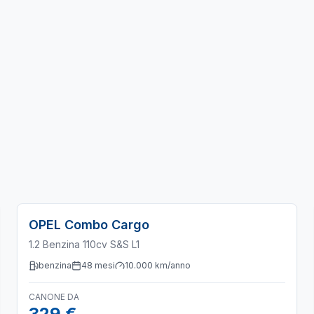
OPEL
Combo Cargo
1.2 Benzina 110cv S&S L1
benzina
48
mesi
10.000
km/anno
CANONE DA
329 €