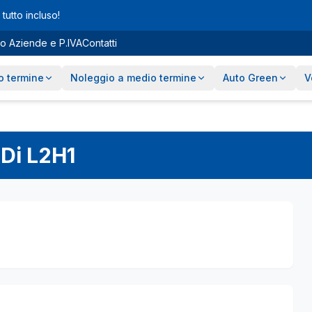
tutto incluso!
o Aziende e P.IVA
Contatti
o termine
Noleggio a medio termine
Auto Green
V
Di L2H1