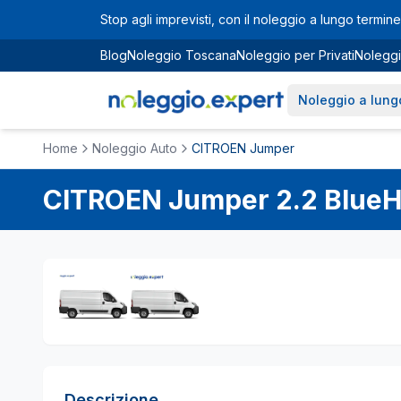
Vai al contenuto principale
Stop agli imprevisti, con il noleggio a lungo termine 
Blog
Noleggio Toscana
Noleggio per Privati
Noleggi
Noleggio a lung
Home
Noleggio Auto
CITROEN Jumper
CITROEN
Jumper
2.2 BlueH
Descrizione