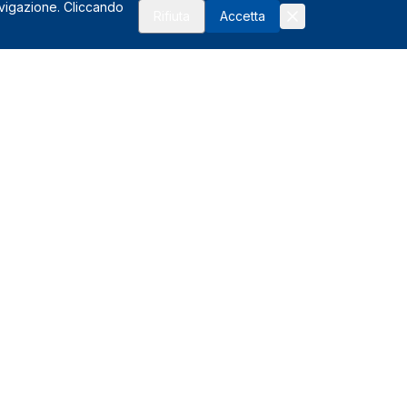
avigazione. Cliccando
Rifiuta
Accetta
Risorse
FAQ
Affiliati
Glossario del noleggio
I vantaggi
Assistenza