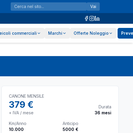
Vai
eicoli commerciali
Marchi
Offerte Noleggio
Preve
CANONE MENSILE
379 €
Durata
+ IVA / mese
36
mesi
Km/Anno
Anticipo
10.000
5000 €