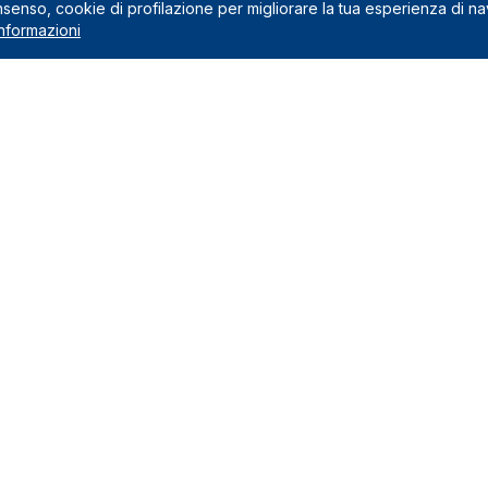
onsenso, cookie di profilazione per migliorare la tua esperienza di n
nformazioni
Noleggio
 preventivo
Noleggio a lungo termine
usi nel canone
Noleggio a medio termine
na il noleggio a lungo termine
Auto Green
Veicoli commerciali
edi
Marchi