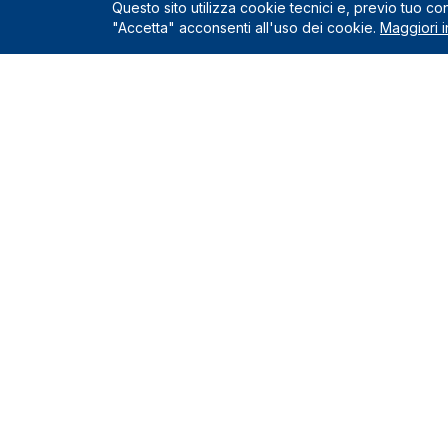
Questo sito utilizza cookie tecnici e, previo tuo c
"Accetta" acconsenti all'uso dei cookie.
Maggiori i
Servizio
Richiedi un
Le Nostre Sedi
Servizi incl
Come funzio
Montelupo Fiorentino
0571.1822222
Chi siamo
Milano
Contatti e s
02.80898060