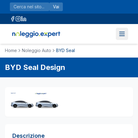
Vai al contenuto principale
Vai
Home
Noleggio Auto
BYD Seal
BYD
Seal
Design
Descrizione