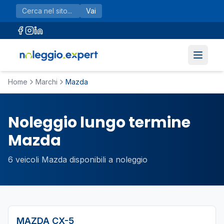
Vai al contenuto principale
Vai
Home
Marchi
Mazda
Noleggio lungo termine
Mazda
6
veicoli
Mazda
disponibili a noleggio
MAZDA
CX-5