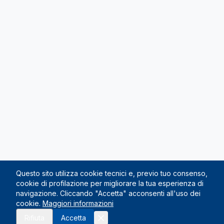
Questo sito utilizza cookie tecnici e, previo tuo consenso,
cookie di profilazione per migliorare la tua esperienza di
navigazione. Cliccando "Accetta" acconsenti all'uso dei
cookie.
Maggiori informazioni
Richiedi preventivo
Rifiuta
Accetta