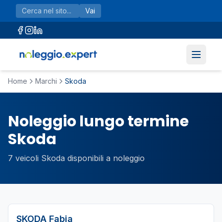
Vai al contenuto principale
Vai
Home
Marchi
Skoda
Noleggio lungo termine
Skoda
7
veicoli
Skoda
disponibili a noleggio
SKODA
Fabia