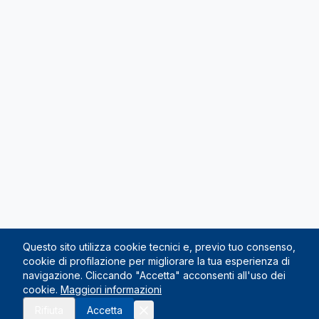
Questo sito utilizza cookie tecnici e, previo tuo consenso,
cookie di profilazione per migliorare la tua esperienza di
navigazione. Cliccando "Accetta" acconsenti all'uso dei
cookie.
Maggiori informazioni
Richiedi preventivo
Rifiuta
Accetta