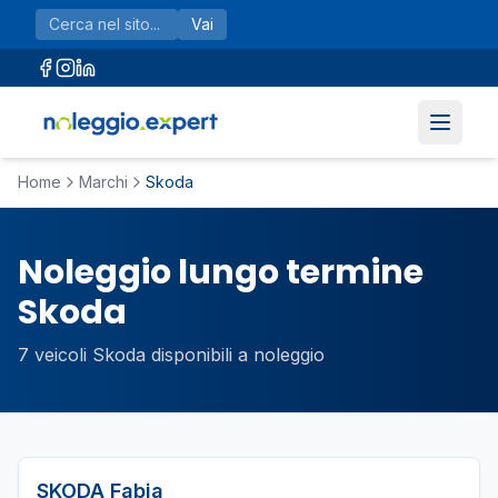
Vai al contenuto principale
Vai
Home
Marchi
Skoda
Noleggio lungo termine
Skoda
7
veicoli
Skoda
disponibili a noleggio
SKODA
Fabia