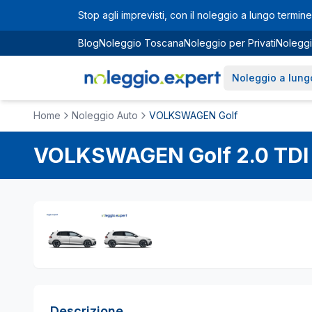
Vai al contenuto principale
Stop agli imprevisti, con il noleggio a lungo termine 
Blog
Noleggio Toscana
Noleggio per Privati
Noleggi
Noleggio a lung
Home
Noleggio Auto
VOLKSWAGEN Golf
VOLKSWAGEN
Golf
2.0 TDI
Descrizione