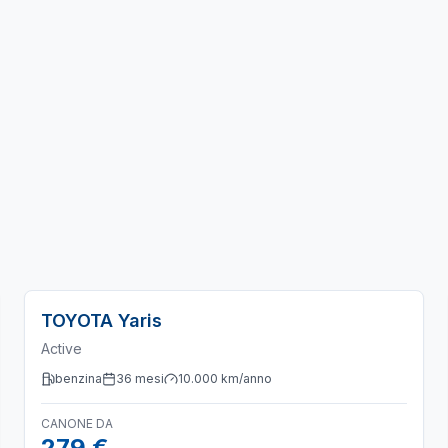
TOYOTA
Yaris
Active
benzina
36
mesi
10.000
km/anno
CANONE DA
279 €