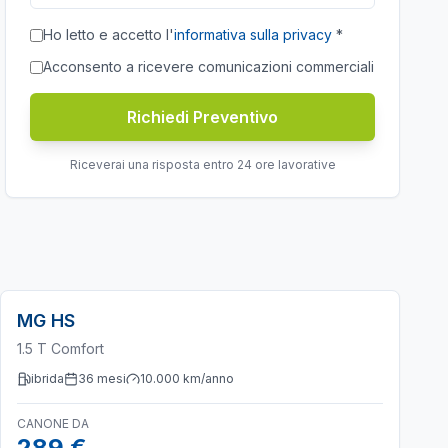
Ho letto e accetto l'
informativa sulla privacy
*
Acconsento a ricevere comunicazioni commerciali
Richiedi Preventivo
Riceverai una risposta entro 24 ore lavorative
MG
HS
1.5 T Comfort
ibrida
36
mesi
10.000
km/anno
CANONE DA
289 €