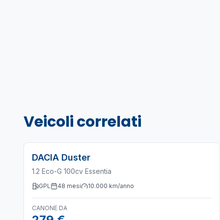
Veicoli correlati
DACIA
Duster
1.2 Eco-G 100cv Essentia
GPL
48
mesi
10.000
km/anno
CANONE DA
279 €