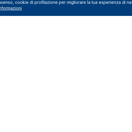
onsenso, cookie di profilazione per migliorare la tua esperienza di n
nformazioni
Noleggio
 preventivo
Noleggio a lungo termine
usi nel canone
Noleggio a medio termine
na il noleggio a lungo termine
Auto Green
Veicoli commerciali
edi
Marchi