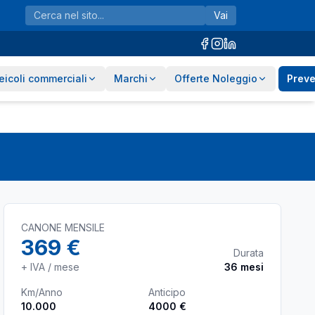
Vai
eicoli commerciali
Marchi
Offerte Noleggio
Preve
CANONE MENSILE
369 €
Durata
+ IVA / mese
36
mesi
Km/Anno
Anticipo
10.000
4000 €