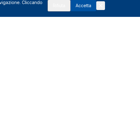
avigazione. Cliccando
Rifiuta
Accetta
Risorse
FAQ
Affiliati
Glossario del noleggio
I vantaggi
Assistenza