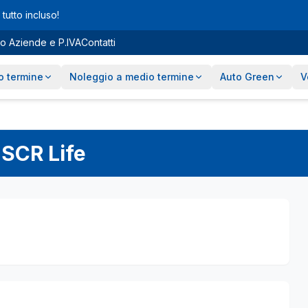
tutto incluso!
o Aziende e P.IVA
Contatti
o termine
Noleggio a medio termine
Auto Green
V
 SCR Life