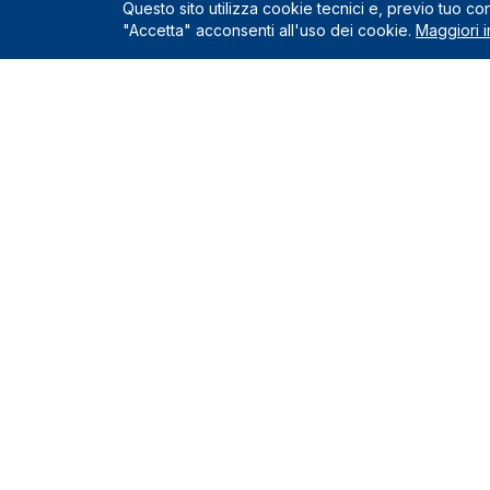
Questo sito utilizza cookie tecnici e, previo tuo c
"Accetta" acconsenti all'uso dei cookie.
Maggiori i
Servizio
Richiedi un
Le Nostre Sedi
Servizi incl
Come funzio
Montelupo Fiorentino
0571.1822222
Chi siamo
Milano
Contatti e s
02.80898060