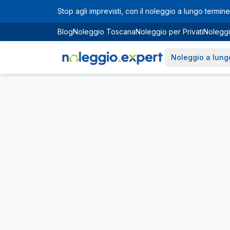
Vai al contenuto principale
Stop agli imprevisti, con il noleggio a lungo termine 
Blog
Noleggio Toscana
Noleggio per Privati
Noleggi
Noleggio a lung