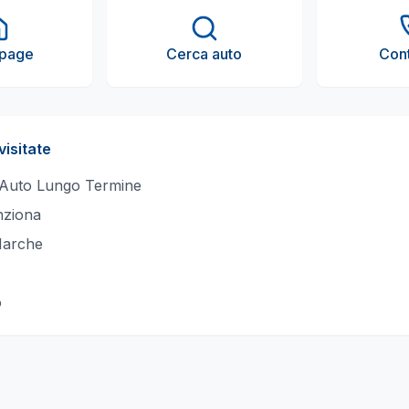
page
Cerca auto
Cont
visitate
 Auto Lungo Termine
ziona
Marche
o