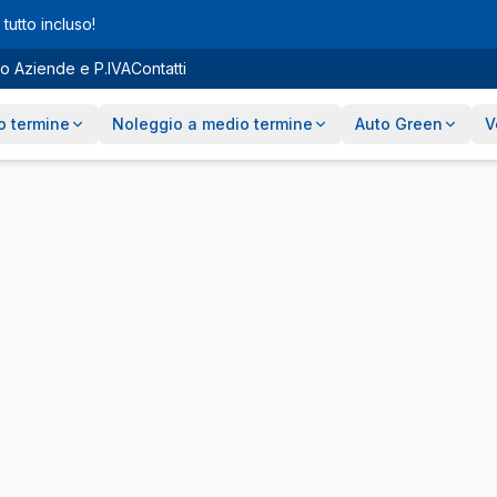
tutto incluso!
o Aziende e P.IVA
Contatti
o termine
Noleggio a medio termine
Auto Green
V