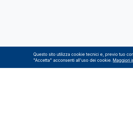
Questo sito utilizza cookie tecnici e, previo tuo c
"Accetta" acconsenti all'uso dei cookie.
Maggiori i
Servizio