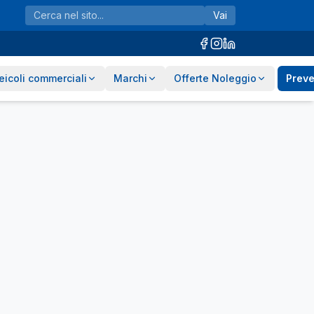
Vai
eicoli commerciali
Marchi
Offerte Noleggio
Preve