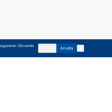
avigazione. Cliccando
Rifiuta
Accetta
Risorse