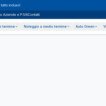
tutto incluso!
o Aziende e P.IVA
Contatti
o termine
Noleggio a medio termine
Auto Green
V