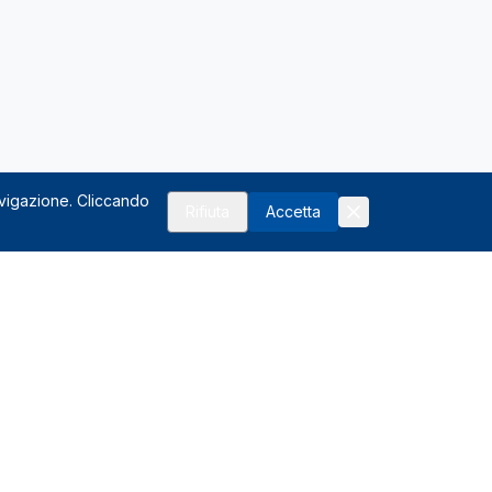
avigazione. Cliccando
Rifiuta
Accetta
Risorse