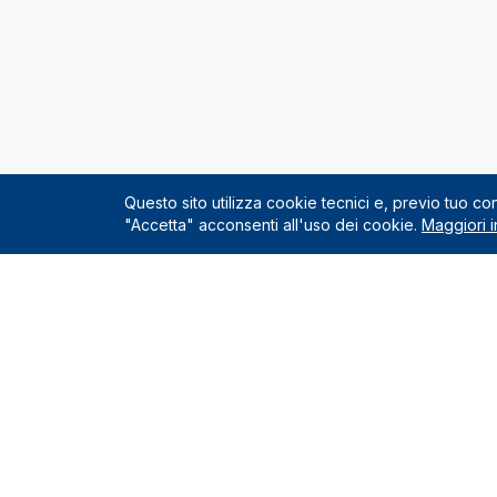
Questo sito utilizza cookie tecnici e, previo tuo c
"Accetta" acconsenti all'uso dei cookie.
Maggiori i
Servizio