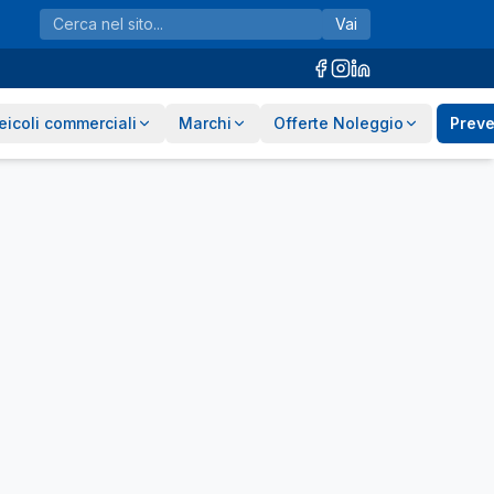
Vai
eicoli commerciali
Marchi
Offerte Noleggio
Preve