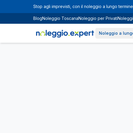
Vai al contenuto principale
Stop agli imprevisti, con il noleggio a lungo termine 
Blog
Noleggio Toscana
Noleggio per Privati
Noleggi
Noleggio a lung