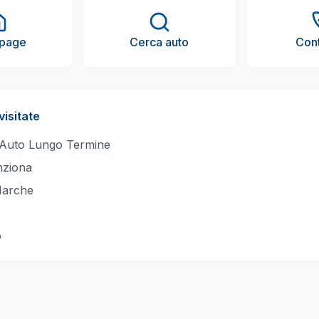
page
Cerca auto
Cont
visitate
 Auto Lungo Termine
ziona
Marche
o