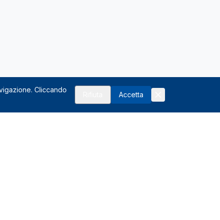
avigazione. Cliccando
Rifiuta
Accetta
Risorse