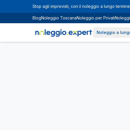
Vai al contenuto principale
Stop agli imprevisti, con il noleggio a lungo termine 
Blog
Noleggio Toscana
Noleggio per Privati
Noleggi
Noleggio a lung