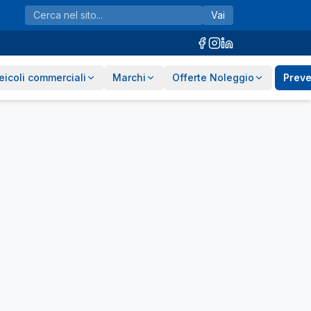
Vai
eicoli commerciali
Marchi
Offerte Noleggio
Preve