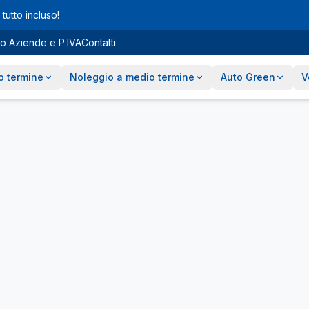
tutto incluso!
o Aziende e P.IVA
Contatti
o termine
Noleggio a medio termine
Auto Green
V