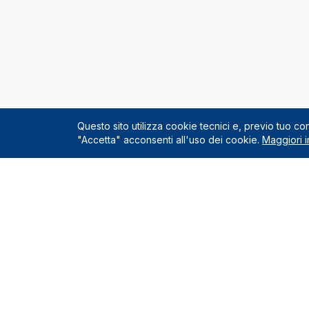
Questo sito utilizza cookie tecnici e, previo tuo c
"Accetta" acconsenti all'uso dei cookie.
Maggiori i
Servizio