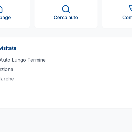
page
Cerca auto
Cont
visitate
 Auto Lungo Termine
ziona
Marche
o