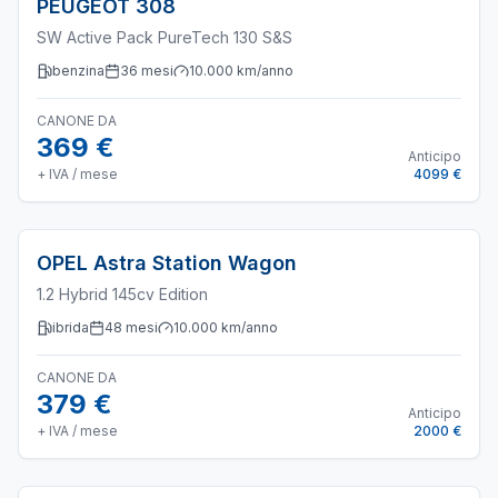
PEUGEOT
308
SW Active Pack PureTech 130 S&S
benzina
36
mesi
10.000
km/anno
CANONE DA
369 €
Anticipo
+ IVA / mese
4099 €
OPEL
Astra Station Wagon
1.2 Hybrid 145cv Edition
ibrida
48
mesi
10.000
km/anno
CANONE DA
379 €
Anticipo
+ IVA / mese
2000 €