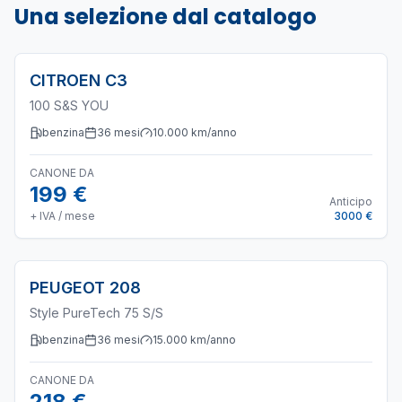
Una selezione dal catalogo
CITROEN
C3
100 S&S YOU
benzina
36
mesi
10.000
km/anno
CANONE DA
199 €
Anticipo
+ IVA / mese
3000 €
PEUGEOT
208
Style PureTech 75 S/S
benzina
36
mesi
15.000
km/anno
CANONE DA
218 €