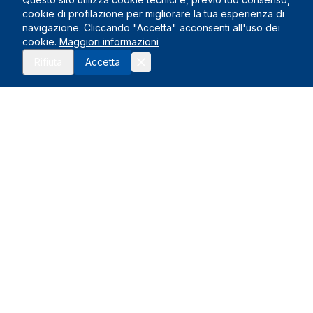
cookie di profilazione per migliorare la tua esperienza di
navigazione. Cliccando "Accetta" acconsenti all'uso dei
cookie.
Maggiori informazioni
Richiedi preventivo
Rifiuta
Accetta
Le Nostre Sedi
Montelupo Fiorentino