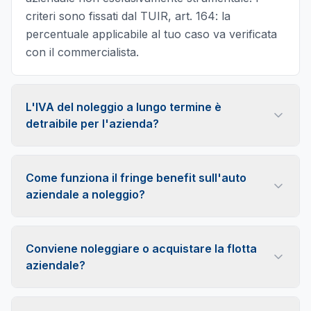
criteri sono fissati dal TUIR, art. 164: la
percentuale applicabile al tuo caso va verificata
con il commercialista.
L'IVA del noleggio a lungo termine è
detraibile per l'azienda?
Sì, in quota variabile: la detraibilità dell'IVA sul
canone dipende dall'uso effettivo del veicolo
Come funziona il fringe benefit sull'auto
nell'attività d'impresa e può essere piena o
aziendale a noleggio?
parziale a seconda dei casi. La misura corretta
Se il dipendente usa l'auto anche a fini privati
per la tua azienda va confermata con il
(uso promiscuo), l'utilizzo è una retribuzione in
commercialista sulla base della normativa
Conviene noleggiare o acquistare la flotta
natura: il valore si determina su basi
vigente.
aziendale?
convenzionali a partire dalle tabelle ACI e
Il noleggio offre costi mensili certi, nessun
concorre al reddito in busta paga. Calcolo e