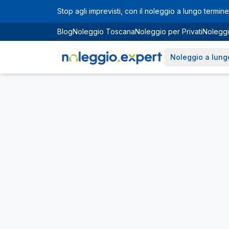
Vai al contenuto principale
Stop agli imprevisti, con il noleggio a lungo termine 
Blog
Noleggio Toscana
Noleggio per Privati
Noleggi
Noleggio a lung