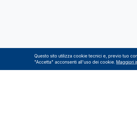
Questo sito utilizza cookie tecnici e, previo tuo c
"Accetta" acconsenti all'uso dei cookie.
Maggiori i
Servizio