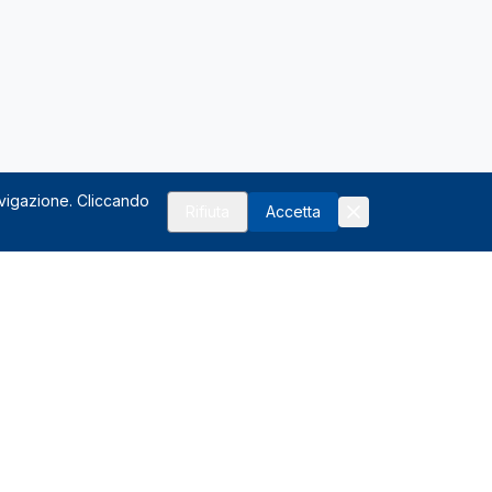
avigazione. Cliccando
Rifiuta
Accetta
Risorse