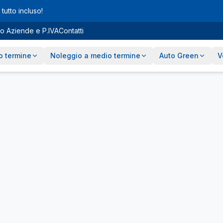
tutto incluso!
o Aziende e P.IVA
Contatti
o termine
Noleggio a medio termine
Auto Green
V