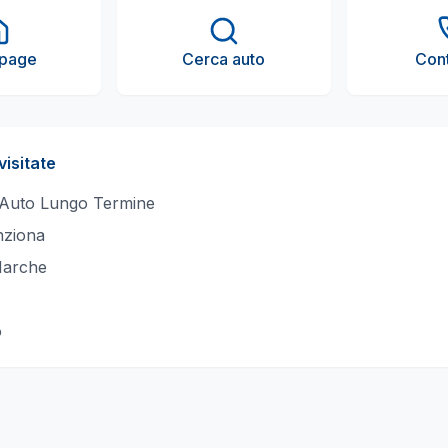
page
Cerca auto
Cont
visitate
 Auto Lungo Termine
ziona
Marche
o