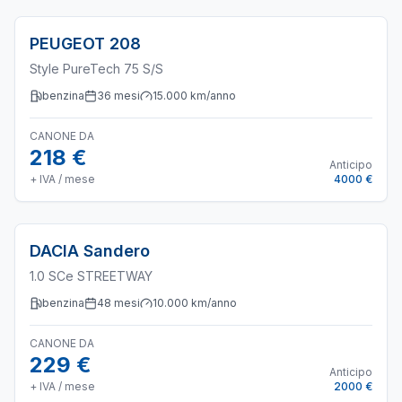
PEUGEOT
208
Style PureTech 75 S/S
benzina
36
mesi
15.000
km/anno
CANONE DA
218 €
Anticipo
+ IVA / mese
4000 €
DACIA
Sandero
1.0 SCe STREETWAY
benzina
48
mesi
10.000
km/anno
CANONE DA
229 €
Anticipo
+ IVA / mese
2000 €