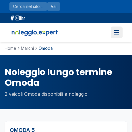
Vai al contenuto principale
Vai
Home
Marchi
Omoda
Noleggio lungo termine
Omoda
2
veicoli
Omoda
disponibili a noleggio
OMODA
5