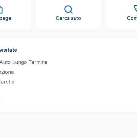
page
Cerca auto
Cont
visitate
 Auto Lungo Termine
ziona
Marche
o