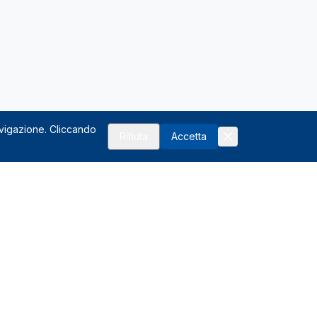
avigazione. Cliccando
Rifiuta
Accetta
Risorse