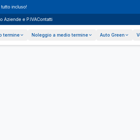
tutto incluso!
o Aziende e P.IVA
Contatti
o termine
Noleggio a medio termine
Auto Green
V