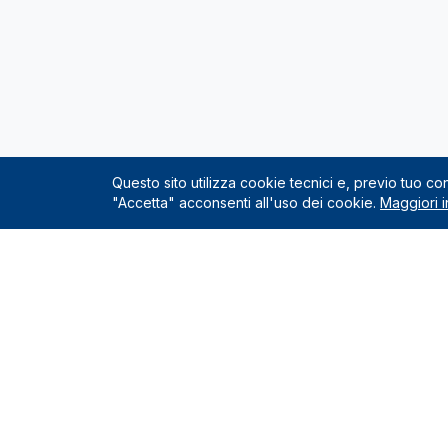
Questo sito utilizza cookie tecnici e, previo tuo c
"Accetta" acconsenti all'uso dei cookie.
Maggiori i
Servizio