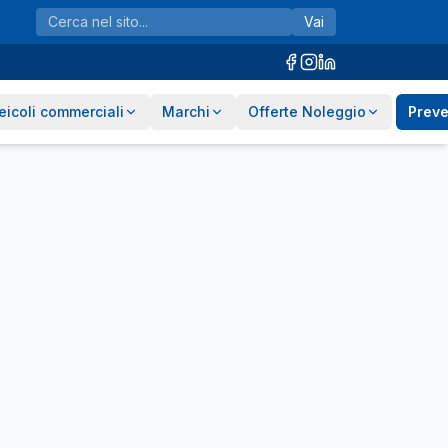
Vai
eicoli commerciali
Marchi
Offerte Noleggio
Preve