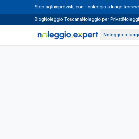
Vai al contenuto principale
Stop agli imprevisti, con il noleggio a lungo termine 
Blog
Noleggio Toscana
Noleggio per Privati
Noleggi
Noleggio a lung