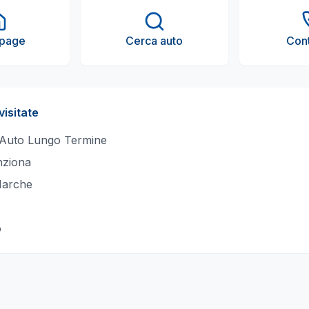
page
Cerca auto
Cont
visitate
 Auto Lungo Termine
ziona
Marche
o