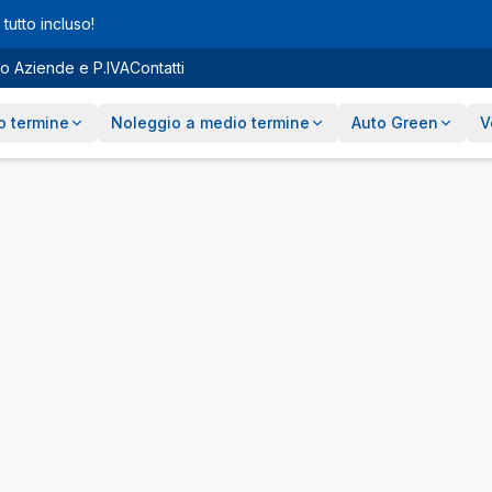
tutto incluso!
o Aziende e P.IVA
Contatti
o termine
Noleggio a medio termine
Auto Green
V