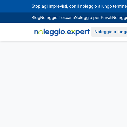
Vai al contenuto principale
Stop agli imprevisti, con il noleggio a lungo termine 
Blog
Noleggio Toscana
Noleggio per Privati
Noleggi
Noleggio a lung