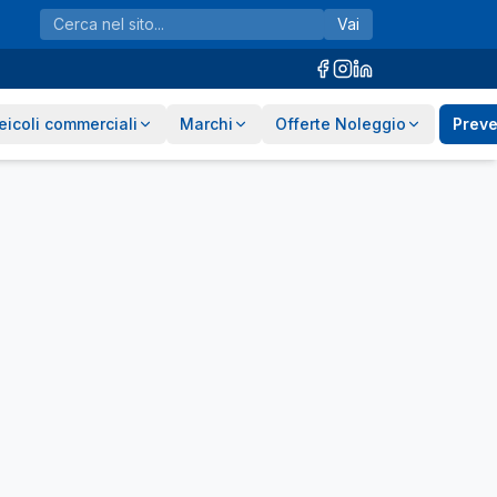
Vai
eicoli commerciali
Marchi
Offerte Noleggio
Preve