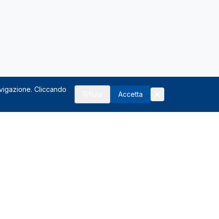
avigazione. Cliccando
Rifiuta
Accetta
Risorse