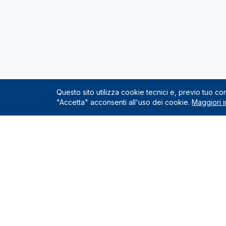
Questo sito utilizza cookie tecnici e, previo tuo c
"Accetta" acconsenti all'uso dei cookie.
Maggiori i
Servizio