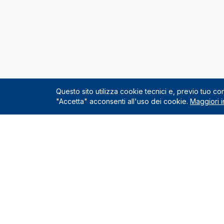
Questo sito utilizza cookie tecnici e, previo tuo c
"Accetta" acconsenti all'uso dei cookie.
Maggiori i
Servizio