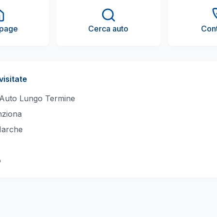
page
Cerca auto
Cont
visitate
 Auto Lungo Termine
ziona
Marche
o