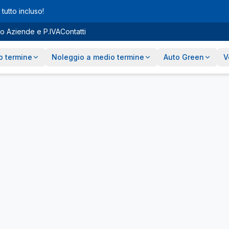
tutto incluso!
o Aziende e P.IVA
Contatti
o termine
Noleggio a medio termine
Auto Green
V