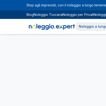
Vai al contenuto principale
Stop agli imprevisti, con il noleggio a lungo termine 
Blog
Noleggio Toscana
Noleggio per Privati
Noleggi
Noleggio a lung