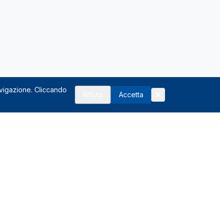
avigazione. Cliccando
Rifiuta
Accetta
Risorse