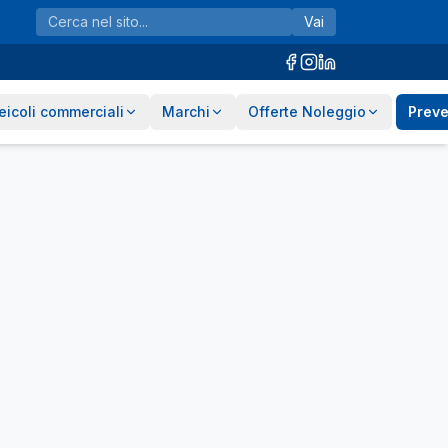
Vai
eicoli commerciali
Marchi
Offerte Noleggio
Preve