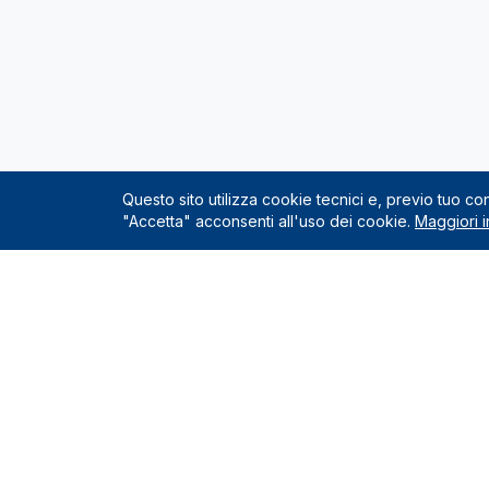
Questo sito utilizza cookie tecnici e, previo tuo c
"Accetta" acconsenti all'uso dei cookie.
Maggiori i
Servizio