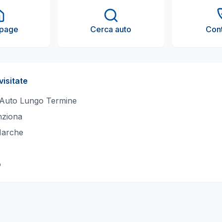
page
Cerca auto
Cont
visitate
 Auto Lungo Termine
ziona
Marche
o