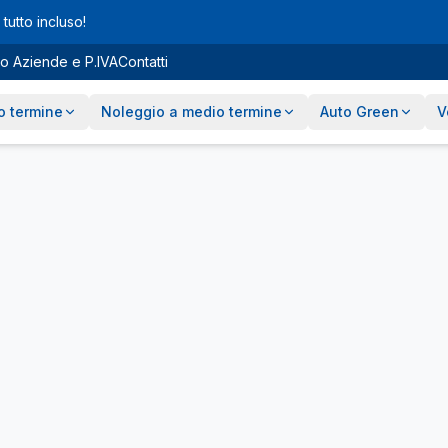
tutto incluso!
o Aziende e P.IVA
Contatti
o termine
Noleggio a medio termine
Auto Green
V