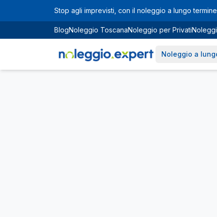
Vai al contenuto principale
Stop agli imprevisti, con il noleggio a lungo termine 
Blog
Noleggio Toscana
Noleggio per Privati
Noleggi
Noleggio a lung