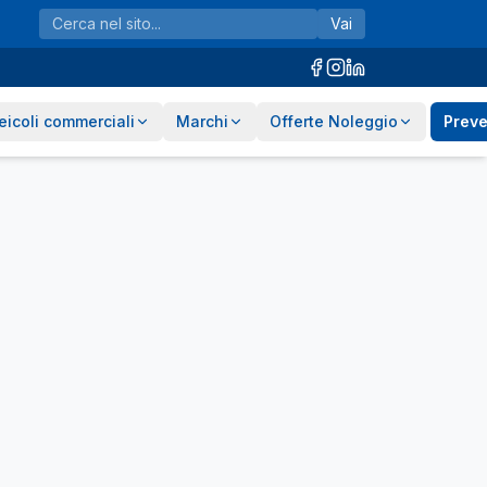
Vai
eicoli commerciali
Marchi
Offerte Noleggio
Preve