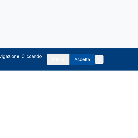
avigazione. Cliccando
Rifiuta
Accetta
Risorse