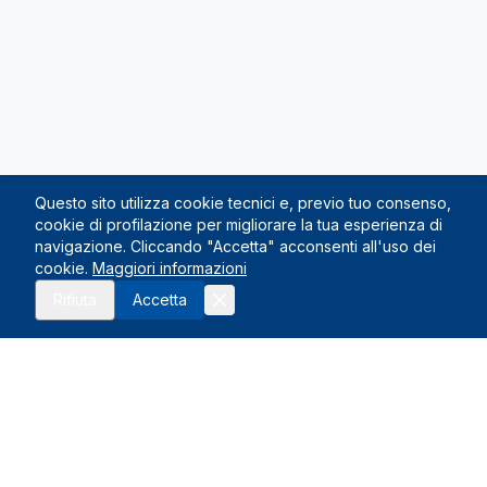
Questo sito utilizza cookie tecnici e, previo tuo consenso,
cookie di profilazione per migliorare la tua esperienza di
navigazione. Cliccando "Accetta" acconsenti all'uso dei
cookie.
Maggiori informazioni
Richiedi preventivo
Chiama
Rifiuta
Accetta