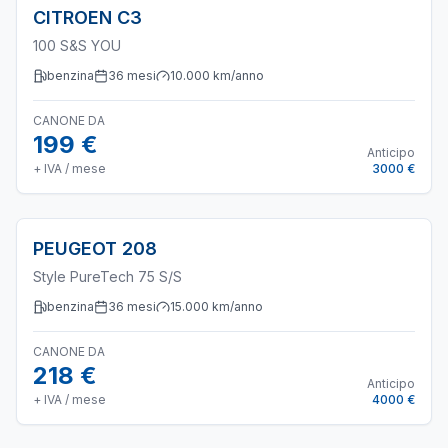
CITROEN
C3
100 S&S YOU
benzina
36
mesi
10.000
km/anno
CANONE DA
199 €
Anticipo
+ IVA / mese
3000 €
PEUGEOT
208
Style PureTech 75 S/S
benzina
36
mesi
15.000
km/anno
CANONE DA
218 €
Anticipo
+ IVA / mese
4000 €