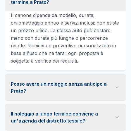
termine a Prato?
Il canone dipende da modello, durata,
chilometraggio annuo e servizi inclusi: non esiste
un prezzo unico. La stessa auto può costare
meno con durate più lunghe o percorrenze
ridotte. Richiedi un preventivo personalizzato in
base all'uso che ne farai: ogni proposta è
soggetta a verifica dei requisiti.
Posso avere un noleggio senza anticipo a
Prato?
Sì, alcune offerte prevedono la formula senza
anticipo: il costo iniziale si distribuisce sul canone
Il noleggio a lungo termine conviene a
mensile, che risulta più alto. La disponibilità
un'azienda del distretto tessile?
dipende dal veicolo scelto e dall'esito della