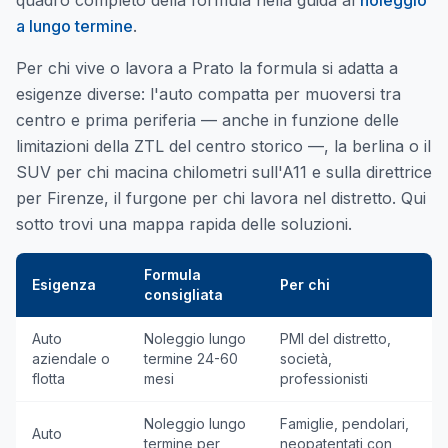
quadro completo della formula nella guida al
noleggio
a lungo termine
.
Per chi vive o lavora a Prato la formula si adatta a
esigenze diverse: l'auto compatta per muoversi tra
centro e prima periferia — anche in funzione delle
limitazioni della ZTL del centro storico —, la berlina o il
SUV per chi macina chilometri sull'A11 e sulla direttrice
per Firenze, il furgone per chi lavora nel distretto. Qui
sotto trovi una mappa rapida delle soluzioni.
Formula
Esigenza
Per chi
consigliata
Auto
Noleggio lungo
PMI del distretto,
aziendale o
termine 24-60
società,
flotta
mesi
professionisti
Noleggio lungo
Famiglie, pendolari,
Auto
termine per
neopatentati con