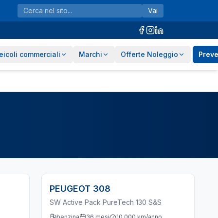
Vai
eicoli commerciali
Marchi
Offerte Noleggio
Preve
PEUGEOT
308
SW Active Pack PureTech 130 S&S
benzina
36
mesi
10.000
km/anno