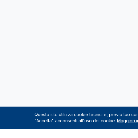
Questo sito utilizza cookie tecnici e, previo tuo c
"Accetta" acconsenti all'uso dei cookie.
Maggiori i