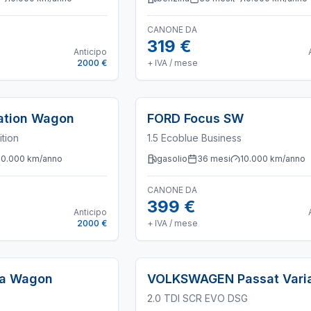
CANONE DA
319 €
Anticipo
2000 €
+ IVA / mese
tation Wagon
FORD
Focus SW
ition
1.5 Ecoblue Business
10.000
km/anno
gasolio
36
mesi
10.000
km/anno
CANONE DA
399 €
Anticipo
2000 €
+ IVA / mese
ia Wagon
VOLKSWAGEN
Passat Vari
2.0 TDI SCR EVO DSG