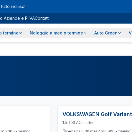
tutto incluso!
o Aziende e P.IVA
Contatti
o termine
Noleggio a medio termine
Auto Green
V
VOLKSWAGEN
Golf Variant
1.5 TSI ACT Life
10.000
km/anno
benzina
36
mesi
10.000
km/anno