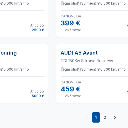
10.000
km/anno
gasolio
36
mesi
10.000
km/anno
CANONE DA
399 €
Anticipo
2500 €
+ IVA / mese
Touring
AUDI
A5 Avant
TDI 150Kw S tronic Business
10.000
km/anno
gasolio
36
mesi
10.000
km/anno
CANONE DA
459 €
Anticipo
5000 €
+ IVA / mese
1
2