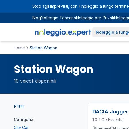
Vai al contenuto principale
Stop agli imprevisti, con il noleggio a lungo termine 
Blog
Noleggio Toscana
Noleggio per Privati
Noleggi
Noleggio a lung
Home
Station Wagon
Station Wagon
19
veicoli disponibili
Filtri
DACIA
Jogger
Categoria
1.0 TCe Essential
City Car
benzina
48
mesi