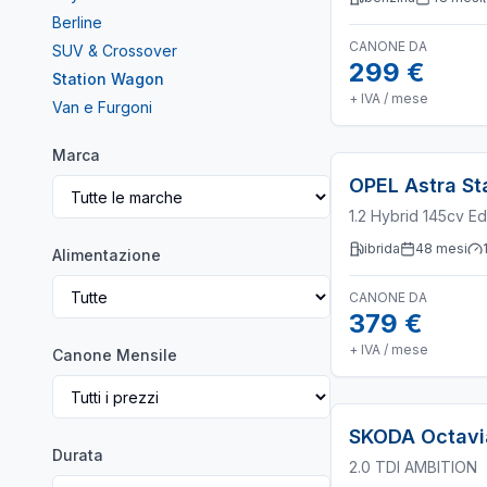
Berline
CANONE DA
SUV & Crossover
299 €
Station Wagon
+ IVA / mese
Van e Furgoni
Marca
OPEL
Astra S
1.2 Hybrid 145cv Ed
ibrida
48
mesi
Alimentazione
CANONE DA
379 €
+ IVA / mese
Canone Mensile
SKODA
Octav
Durata
2.0 TDI AMBITION